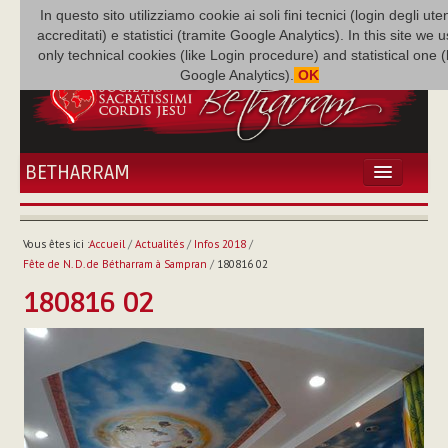
In questo sito utilizziamo cookie ai soli fini tecnici (login degli uten
accreditati) e statistici (tramite Google Analytics). In this site we 
only technical cookies (like Login procedure) and statistical one 
Google Analytics).
OK
BETHARRAM
ACCUEIL
ACTUALITÉS
Vous êtes ici :
Accueil
/
Actualités
/
Infos 2018
/
BÉTHARRAM
Fête de N. D. de Bétharram à Sampran
/
180816 02
FAMILLE
180816 02
MISSION
NEF
MULTIMÉDIA
P. AUGUSTE ETCHÉCOPAR