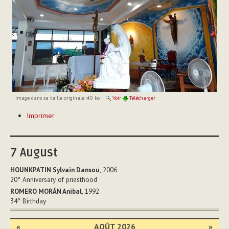
Image dans sa taille originale :
40 ko
|
Voir
Télécharger
Actions
Imprimer
sur
le
document
7
August
HOUNKPATIN Sylvain Dansou
, 2006
20°
Anniversary of priesthood
ROMERO MORÁN Anibal
, 1992
34°
Birthday
«
AOÛT 2026
»