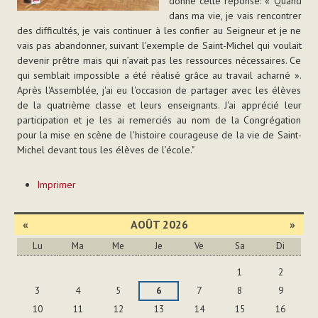
donné cette réponse: « Quand
dans ma vie, je vais rencontrer
des difficultés, je vais continuer à les confier au Seigneur et je ne
vais pas abandonner, suivant l'exemple de Saint-Michel qui voulait
devenir prêtre mais qui n’avait pas les ressources nécessaires. Ce
qui semblait impossible a été réalisé grâce au travail acharné ».
Après l'Assemblée, j'ai eu l'occasion de partager avec les élèves
de la quatrième classe et leurs enseignants. J'ai apprécié leur
participation et je les ai remerciés au nom de la Congrégation
pour la mise en scène de l'histoire courageuse de la vie de Saint-
Michel devant tous les élèves de l’école."
Actions
Imprimer
sur
le
document
«
AOÛT 2026
»
Lu
Ma
Me
Je
Ve
Sa
Di
Août
1
2
3
4
5
6
7
8
9
10
11
12
13
14
15
16