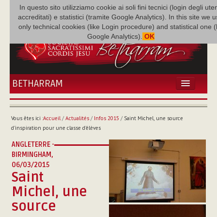
In questo sito utilizziamo cookie ai soli fini tecnici (login degli uten
accreditati) e statistici (tramite Google Analytics). In this site we 
only technical cookies (like Login procedure) and statistical one 
Google Analytics).
OK
BETHARRAM
ACCUEIL
ACTUALITÉS
Vous êtes ici :
Accueil
/
Actualités
/
Infos 2015
/
Saint Michel, une source
BÉTHARRAM
d'inspiration pour une classe d'élèves
FAMILLE
ANGLETERRE -
MISSION
BIRMINGHAM,
NEF
06/03/2015
Saint
MULTIMÉDIA
Michel, une
P. AUGUSTE ETCHÉCOPAR
source