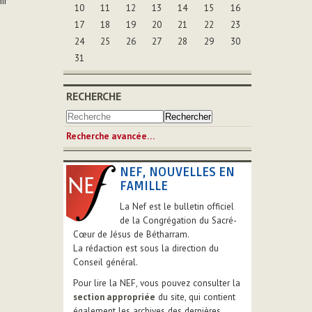
ir
10
11
12
13
14
15
16
17
18
19
20
21
22
23
24
25
26
27
28
29
30
31
RECHERCHE
Recherche avancée…
NEF, NOUVELLES EN
FAMILLE
La Nef est le bulletin officiel
de la Congrégation du Sacré-
Cœur de Jésus de Bétharram.
La rédaction est sous la direction du
Conseil général.
Pour lire la NEF, vous pouvez consulter la
section appropriée
du site, qui contient
également les archives des dernières