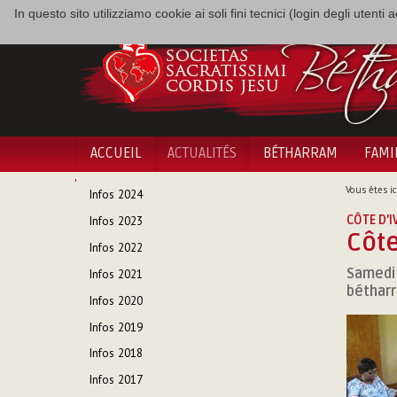
In questo sito utilizziamo cookie ai soli fini tecnici (login degli utent
ACCUEIL
ACTUALITÉS
BÉTHARRAM
FAMI
NAVIGATION
Vous êtes ici
Infos 2024
CÔTE D'I
Infos 2023
Côte
Infos 2022
Samedi 
Infos 2021
béthar
Infos 2020
Infos 2019
Infos 2018
Infos 2017