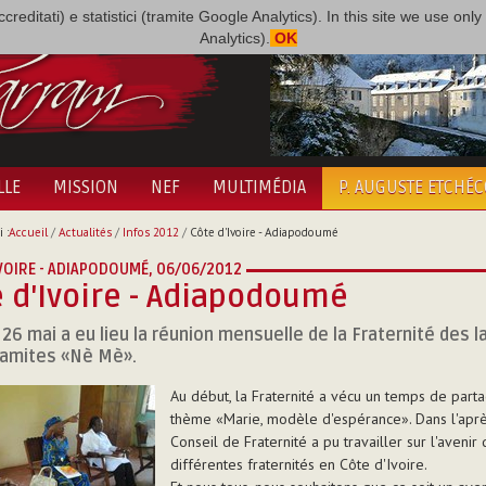
i accreditati) e statistici (tramite Google Analytics). In this site we use 
Analytics).
OK
LLE
MISSION
NEF
MULTIMÉDIA
P. AUGUSTE ETCHÉ
 :
Accueil
/
Actualités
/
Infos 2012
/
Côte d'Ivoire - Adiapodoumé
VOIRE - ADIAPODOUMÉ,
06/06/2012
 d'Ivoire - Adiapodoumé
26 mai a eu lieu la réunion mensuelle de la Fraternité des l
ramites «Nè Mè».
Au début, la Fraternité a vécu un temps de parta
thème «Marie, modèle d'espérance». Dans l'après
Conseil de Fraternité a pu travailler sur l'avenir
différentes fraternités en Côte d'Ivoire.