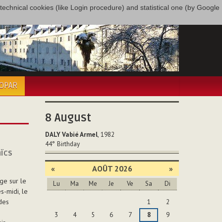
only technical cookies (like Login procedure) and statistical one (by Google
COPAR
8
August
DALY Vabié Armel
, 1982
44°
Birthday
aïcs
«
AOÛT 2026
»
ge sur le
Lu
Ma
Me
Je
Ve
Sa
Di
-midi, le
Août
 des
1
2
3
4
5
6
7
8
9