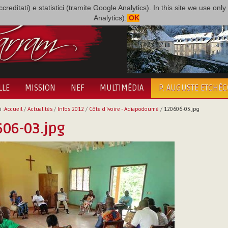
i accreditati) e statistici (tramite Google Analytics). In this site we use 
Analytics).
OK
LLE
MISSION
NEF
MULTIMÉDIA
P. AUGUSTE ETCHÉ
 :
Accueil
/
Actualités
/
Infos 2012
/
Côte d'Ivoire - Adiapodoumé
/
120606-03.jpg
06-03.jpg