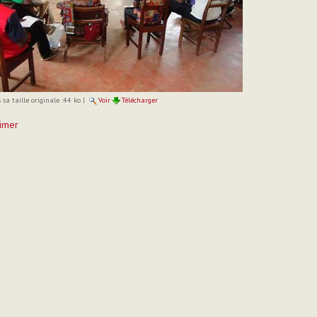
sa taille originale :
44 ko
|
Voir
Télécharger
imer
t