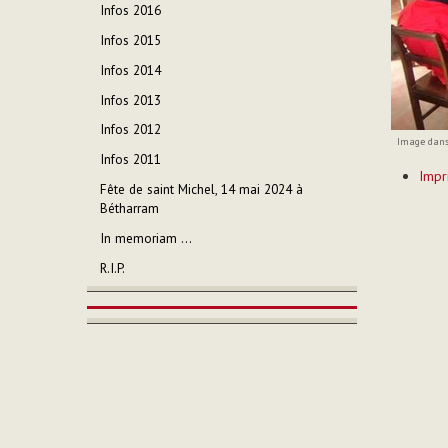
Infos 2016
Infos 2015
Infos 2014
Infos 2013
Infos 2012
Image dans 
Infos 2011
Actions
Impr
sur
Fête de saint Michel, 14 mai 2024 à
le
Bétharram
documen
In memoriam ...
R.I.P.