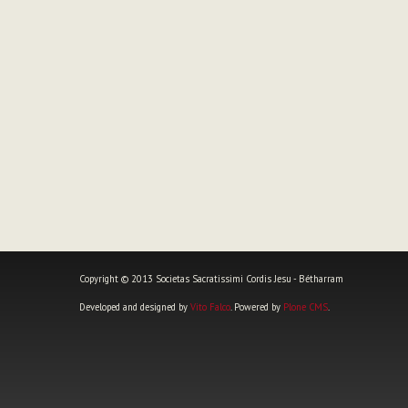
Copyright © 2013 Societas Sacratissimi Cordis Jesu - Bétharram
Developed and designed by
Vito Falco
. Powered by
Plone CMS
.
Outils
personnels