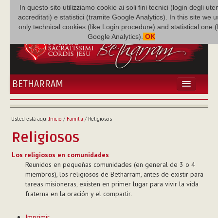
In questo sito utilizziamo cookie ai soli fini tecnici (login degli uten
accreditati) e statistici (tramite Google Analytics). In this site we 
only technical cookies (like Login procedure) and statistical one 
Google Analytics).
OK
BETHARRAM
INICIO
ACTUALIDADES
Usted está aquí:
Inicio
/
Familia
/
Religiosos
BETHARRAM
Religiosos
FAMILIA
MISIÓN
Los religiosos en comunidades
Reunidos en pequeñas comunidades (en general de 3 o 4
NEF
miembros), los religiosos de Betharram, antes de existir para
MULTIMEDIA
tareas misioneras, existen en primer lugar para vivir la vida
P. AUGUSTO ETCHECOPAR
fraterna en la oración y el compartir.
Acciones
Imprimir