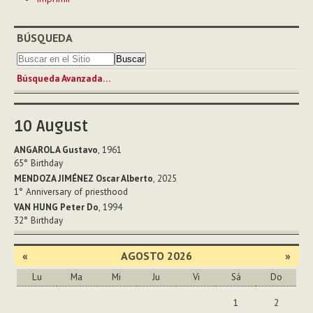
de
Documento
BÚSQUEDA
Búsqueda Avanzada…
10
August
ANGAROLA Gustavo
, 1961
65°
Birthday
MENDOZA JIMÉNEZ Oscar Alberto
, 2025
1°
Anniversary of priesthood
VAN HUNG Peter Do
, 1994
32°
Birthday
«
AGOSTO 2026
»
Lu
Ma
Mi
Ju
Vi
Sá
Do
Agosto
1
2