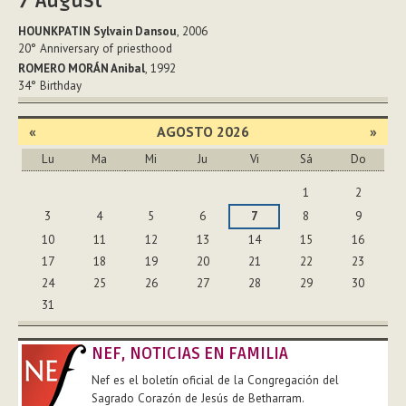
7
August
HOUNKPATIN Sylvain Dansou
, 2006
20°
Anniversary of priesthood
ROMERO MORÁN Anibal
, 1992
34°
Birthday
«
AGOSTO 2026
»
Lu
Ma
Mi
Ju
Vi
Sá
Do
Agosto
1
2
3
4
5
6
7
8
9
10
11
12
13
14
15
16
17
18
19
20
21
22
23
24
25
26
27
28
29
30
31
NEF, NOTICIAS EN FAMILIA
Nef es el boletín oficial de la Congregación del
Sagrado Corazón de Jesús de Betharram.