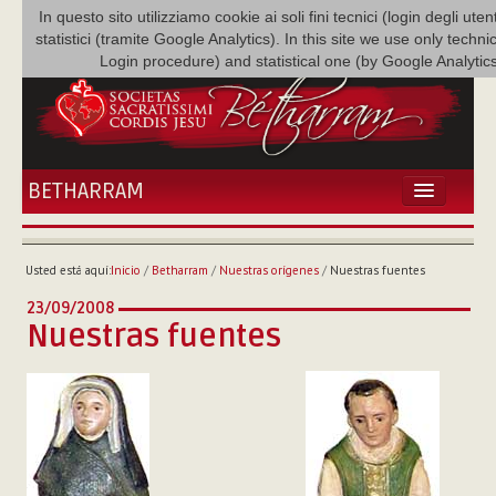
In questo sito utilizziamo cookie ai soli fini tecnici (login degli uten
statistici (tramite Google Analytics). In this site we use only techni
Login procedure) and statistical one (by Google Analytics
BETHARRAM
INICIO
ACTUALIDADES
Usted está aquí:
Inicio
/
Betharram
/
Nuestras orígenes
/
Nuestras fuentes
BETHARRAM
23/09/2008
FAMILIA
Nuestras fuentes
MISIÓN
NEF
MULTIMEDIA
P. AUGUSTO ETCHECOPAR