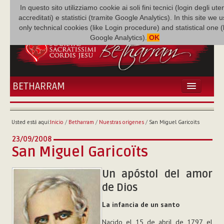
In questo sito utilizziamo cookie ai soli fini tecnici (login degli uten
accreditati) e statistici (tramite Google Analytics). In this site we 
only technical cookies (like Login procedure) and statistical one 
Google Analytics).
OK
BETHARRAM
INICIO
ACTUALIDADES
Usted está aquí:
Inicio
/
Betharram
/
Nuestras orígenes
/
San Miguel Garicoïts
BETHARRAM
23/09/2008
FAMILIA
San Miguel Garicoïts
MISIÓN
NEF
Un apóstol del amor
MULTIMEDIA
de Dios
P. AUGUSTO ETCHECOPAR
La infancia de un santo
Nacido el 15 de abril de 1797, el