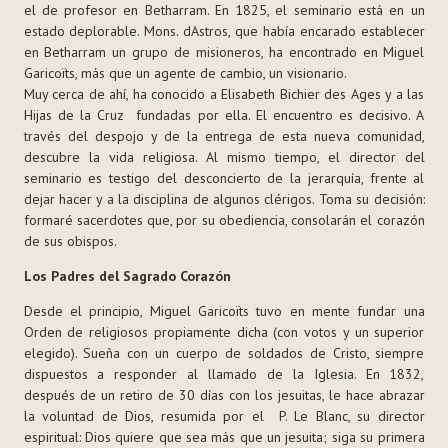
el de profesor en Betharram. En 1825, el seminario está en un
estado deplorable. Mons. dAstros, que había encarado establecer
en Betharram un grupo de misioneros, ha encontrado en Miguel
Garicoïts, más que un agente de cambio, un visionario.
Muy cerca de ahí, ha conocido a Elisabeth Bichier des Ages y a las
Hijas de la Cruz fundadas por ella. El encuentro es decisivo. A
través del despojo y de la entrega de esta nueva comunidad,
descubre la vida religiosa. Al mismo tiempo, el director del
seminario es testigo del desconcierto de la jerarquía, frente al
dejar hacer y a la disciplina de algunos clérigos. Toma su decisión:
formaré sacerdotes que, por su obediencia, consolarán el corazón
de sus obispos.
Los Padres del Sagrado Corazón
Desde el principio, Miguel Garicoïts tuvo en mente fundar una
Orden de religiosos propiamente dicha (con votos y un superior
elegido). Sueña con un cuerpo de soldados de Cristo, siempre
dispuestos a responder al llamado de la Iglesia. En 1832,
después de un retiro de 30 días con los jesuitas, le hace abrazar
la voluntad de Dios, resumida por el P. Le Blanc, su director
espiritual: Dios quiere que sea más que un jesuita; siga su primera