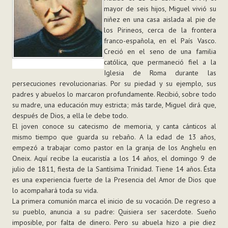
mayor de seis hijos, Miguel vivió su
niñez en una casa aislada al pie de
los Pirineos, cerca de la frontera
franco-española, en el País Vasco.
Creció en el seno de una familia
católica, que permaneció fiel a la
Iglesia de Roma durante las
persecuciones revolucionarias. Por su piedad y su ejemplo, sus
padres y abuelos lo marcaron profundamente. Recibió, sobre todo
su madre, una educación muy estricta; más tarde, Miguel dirá que,
después de Dios, a ella le debe todo.
El joven conoce su catecismo de memoria, y canta cánticos al
mismo tiempo que guarda su rebaño. A la edad de 13 años,
empezó a trabajar como pastor en la granja de los Anghelu en
Oneix. Aquí recibe la eucaristía a los 14 años, el domingo 9 de
julio de 1811, fiesta de la Santísima Trinidad. Tiene 14 años. Ésta
es una experiencia fuerte de la Presencia del Amor de Dios que
lo acompañará toda su vida.
La primera comunión marca el inicio de su vocación. De regreso a
su pueblo, anuncia a su padre: Quisiera ser sacerdote. Sueño
imposible, por falta de dinero. Pero su abuela hizo a pie diez