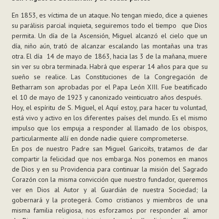
En 1853, es víctima de un ataque. No tengan miedo, dice a quienes
su parálisis parcial inquieta, seguiremos todo el tiempo que Dios
permita. Un día de la Ascensión, Miguel alcanzó el cielo que un
día, niño aún, trató de alcanzar escalando las montañas una tras
otra. El día 14 de mayo de 1863, hacia las 3 de la mañana, muere
sin ver su obra terminada. Habrá que esperar 14 años para que su
sueño se realice. Las Constituciones de la Congregación de
Betharram son aprobadas por el Papa León XIII. Fue beatificado
el 10 de mayo de 1923 y canonizado veinticuatro años después.
Hoy, el espíritu de S. Miguel, el Aquí estoy, para hacer tu voluntad,
está vivo y activo en los diferentes países del mundo. Es el mismo
impulso que los empuja a responder al llamado de los obispos,
particularmente allí en donde nadie quiere comprometerse.
En pos de nuestro Padre san Miguel Garicoïts, tratamos de dar
compartir la felicidad que nos embarga. Nos ponemos en manos
de Dios y en su Providencia para continuar la misión del Sagrado
Corazón con la misma convicción que nuestro fundador, queremos
ver en Dios al Autor y al Guardián de nuestra Sociedad; la
gobernará y la protegerá. Como cristianos y miembros de una
misma familia religiosa, nos esforzamos por responder al amor