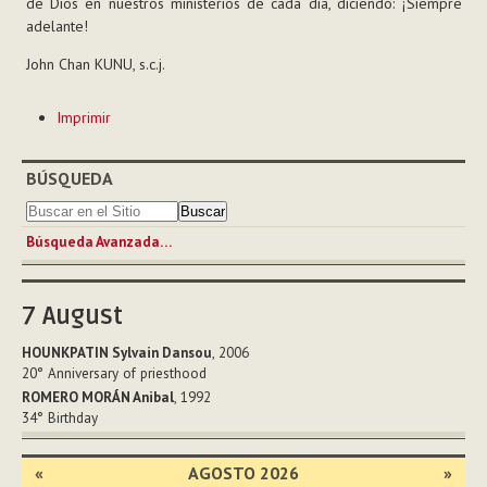
de Dios en nuestros ministerios de cada día, diciendo: ¡Siempre
adelante!
John Chan KUNU, s.c.j.
Acciones
Imprimir
de
Documento
BÚSQUEDA
Búsqueda Avanzada…
7
August
HOUNKPATIN Sylvain Dansou
, 2006
20°
Anniversary of priesthood
ROMERO MORÁN Anibal
, 1992
34°
Birthday
«
AGOSTO 2026
»