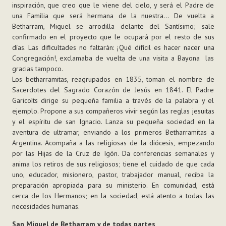
inspiración, que creo que le viene del cielo, y será el Padre de
una Familia que será hermana de la nuestra... De vuelta a
Betharram, Miguel se arrodilla delante del Santísimo; sale
confirmado en el proyecto que le ocupará por el resto de sus
días. Las dificultades no faltarán: ¡Qué difícil es hacer nacer una
Congregación!, exclamaba de vuelta de una visita a Bayona  las
gracias tampoco.
Los betharramitas, reagrupados en 1835, toman el nombre de
Sacerdotes del Sagrado Corazón de Jesús en 1841. El Padre
Garicoïts dirige su pequeña familia a través de la palabra y el
ejemplo. Propone a sus compañeros vivir según las reglas jesuitas
y el espíritu de san Ignacio. Lanza su pequeña sociedad en la
aventura de ultramar, enviando a los primeros Betharramitas a
Argentina. Acompaña a las religiosas de la diócesis, empezando
por las Hijas de la Cruz de Igón. Da conferencias semanales y
anima los retiros de sus religiosos; tiene el cuidado de que cada
uno, educador, misionero, pastor, trabajador manual, reciba la
preparación apropiada para su ministerio. En comunidad, está
cerca de los Hermanos; en la sociedad, está atento a todas las
necesidades humanas.
San Miguel de Betharram y de todas partes