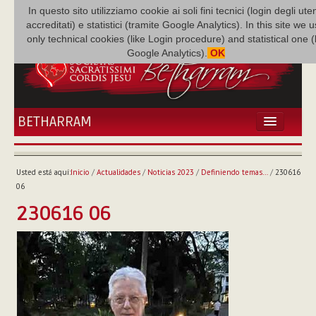
In questo sito utilizziamo cookie ai soli fini tecnici (login degli uten
accreditati) e statistici (tramite Google Analytics). In this site we 
only technical cookies (like Login procedure) and statistical one 
Google Analytics).
OK
BETHARRAM
INICIO
ACTUALIDADES
Usted está aquí:
Inicio
/
Actualidades
/
Noticias 2023
/
Definiendo temas…
/
230616
BETHARRAM
06
FAMILIA
230616 06
MISIÓN
NEF
MULTIMEDIA
P. AUGUSTO ETCHECOPAR