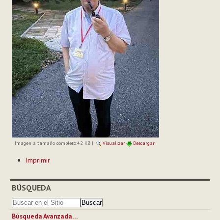
Imagen a tamaño completo:
42 KB
|
Visualizar
Descargar
Acciones
Imprimir
de
Documento
BÚSQUEDA
Búsqueda Avanzada…