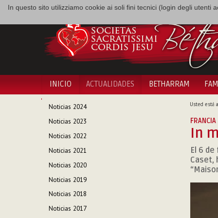
In questo sito utilizziamo cookie ai soli fini tecnici (login degli utent
INICIO
ACTUALIDADES
BETHARRAM
FAM
NAVEGACIÓN
Usted está a
Noticias 2024
FRANCIA 
Noticias 2023
In 
Noticias 2022
El 6 de 
Noticias 2021
Caset, 
Noticias 2020
“Maison
Noticias 2019
Noticias 2018
Noticias 2017