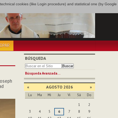
only technical cookies (like Login procedure) and statistical one (by Google
COPAR
BÚSQUEDA
Búsqueda Avanzada…
 Joseph
ad
«
AGOSTO 2026
»
Lu
Ma
Mi
Ju
Vi
Sá
Do
Agosto
1
2
3
4
5
6
7
8
9