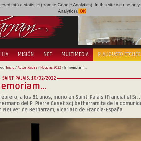
i accreditati) e statistici (tramite Google Analytics). In this site we use 
Analytics).
OK
ILIA
MISIÓN
NEF
MULTIMEDIA
P. AUGUSTO ETCHE
quí:
Inicio
/
Actualidades
/
Noticias 2022
/
In memoriam…
- SAINT-PALAIS,
10/02/2022
memoriam…
febrero, a los 81 años, murió en Saint-Palais (Francia) el Sr.
hermano del P. Pierre Caset scj betharramita de la comunid
 Neuve” de Betharram, Vicariato de Francia-España.