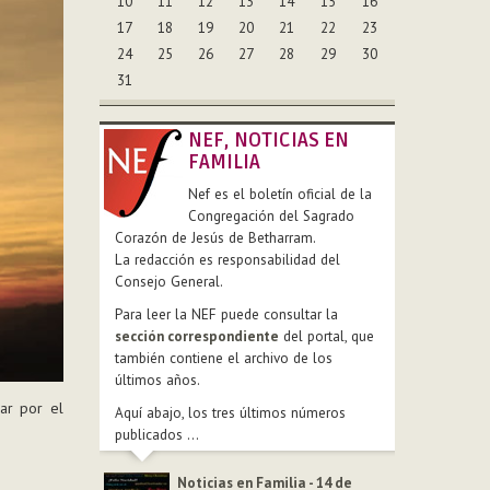
10
11
12
13
14
15
16
17
18
19
20
21
22
23
24
25
26
27
28
29
30
31
NEF, NOTICIAS EN
FAMILIA
Nef es el boletín oficial de la
Congregación del Sagrado
Corazón de Jesús de Betharram.
La redacción es responsabilidad del
Consejo General.
Para leer la NEF puede consultar la
sección correspondiente
del portal, que
también contiene el archivo de los
últimos años.
ar por el
Aquí abajo, los tres últimos números
publicados ...
Noticias en Familia - 14 de