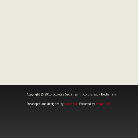
de
Documen
Copyright © 2013 Societas Sacratissimi Cordis Jesu - Bétharram
Developed and designed by
Vito Falco
. Powered by
Plone CMS
.
Herramientas
Personales