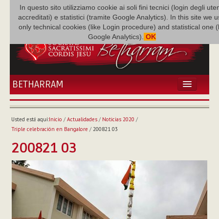
In questo sito utilizziamo cookie ai soli fini tecnici (login degli uten
accreditati) e statistici (tramite Google Analytics). In this site we 
only technical cookies (like Login procedure) and statistical one 
Google Analytics).
OK
BETHARRAM
INICIO
ACTUALIDADES
Usted está aquí:
Inicio
/
Actualidades
/
Noticias 2020
/
BETHARRAM
Triple celebración en Bangalore
/
200821 03
FAMILIA
200821 03
MISIÓN
NEF
MULTIMEDIA
P. AUGUSTO ETCHECOPAR