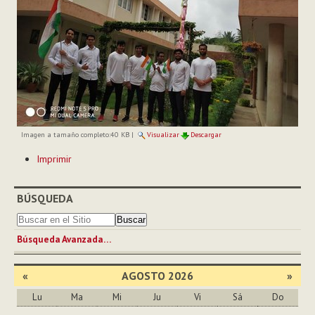
Imagen a tamaño completo:
40 KB
|
Visualizar
Descargar
Acciones
Imprimir
de
Documento
BÚSQUEDA
Búsqueda Avanzada…
«
AGOSTO 2026
»
Lu
Ma
Mi
Ju
Vi
Sá
Do
Agosto