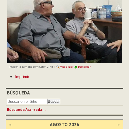
Imagen a tamaño completo:
42 KB
|
Visualizar
Descargar
Acciones
Imprimir
de
Documento
BÚSQUEDA
Búsqueda Avanzada…
«
AGOSTO 2026
»