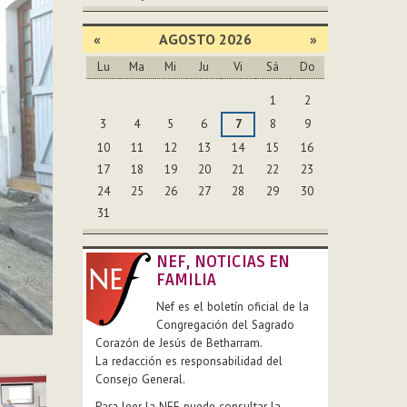
«
AGOSTO 2026
»
Lu
Ma
Mi
Ju
Vi
Sá
Do
Agosto
1
2
3
4
5
6
7
8
9
10
11
12
13
14
15
16
17
18
19
20
21
22
23
24
25
26
27
28
29
30
31
NEF, NOTICIAS EN
FAMILIA
Nef es el boletín oficial de la
Congregación del Sagrado
Corazón de Jesús de Betharram.
La redacción es responsabilidad del
Consejo General.
Para leer la NEF puede consultar la