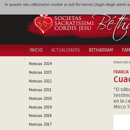
In questo sito utilizziamo cookie ai soli fini tecnici (login degli utent
INICIO
ACTUALIDADES
BETHARRAM
FAM
NAVEGACIÓN
Usted está a
Noticias 2024
FRANCIA
Noticias 2023
Cua
Noticias 2022
“El sáb
Noticias 2021
testimo
Noticias 2020
en la ca
Mirco T
Noticias 2019
Noticias 2018
Noticias 2017