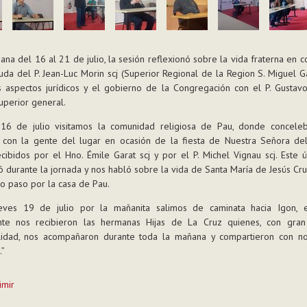
ana del 16 al 21 de julio, la sesión reflexionó sobre la vida fraterna en 
uda del P. Jean-Luc Morin scj (Superior Regional de la Region S. Miguel Gar
 aspectos jurídicos y el gobierno de la Congregación con el P. Gustavo
uperior general.
 16 de julio visitamos la comunidad religiosa de Pau, donde concele
ía con la gente del lugar en ocasión de la fiesta de Nuestra Señora de
cibidos por el Hno. Émile Garat scj y por el P. Michel Vignau scj. Este 
durante la jornada y nos habló sobre la vida de Santa María de Jesús Cru
o paso por la casa de Pau.
eves 19 de julio por la mañanita salimos de caminata hacia Igon,
nte nos recibieron las hermanas Hijas de La Cruz quienes, con gra
ilidad, nos acompañaron durante toda la mañana y compartieron con no
.”
imir
to