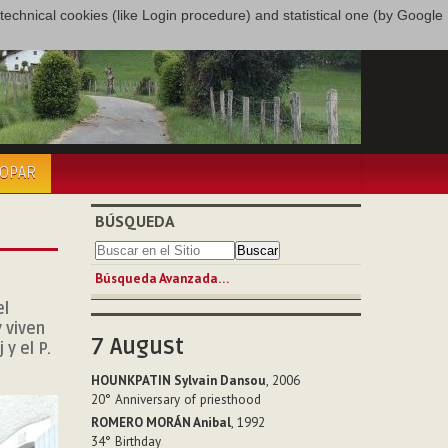
only technical cookies (like Login procedure) and statistical one (by Google
COPAR
BÚSQUEDA
Búsqueda Avanzada…
el
 viven
7
August
 y el P.
HOUNKPATIN Sylvain Dansou
, 2006
20°
Anniversary of priesthood
ROMERO MORÁN Anibal
, 1992
34°
Birthday