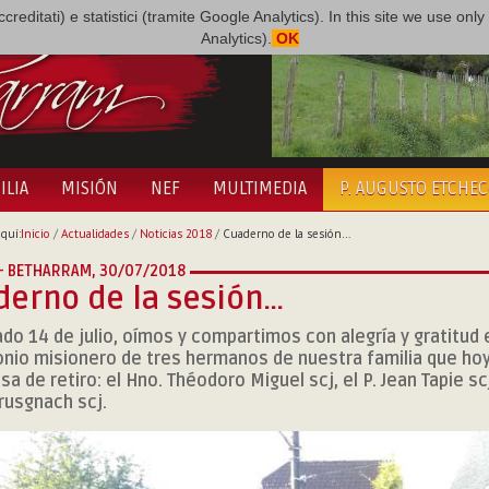
i accreditati) e statistici (tramite Google Analytics). In this site we use 
Analytics).
OK
ILIA
MISIÓN
NEF
MULTIMEDIA
P. AUGUSTO ETCHE
quí:
Inicio
/
Actualidades
/
Noticias 2018
/
Cuaderno de la sesión…
 - BETHARRAM,
30/07/2018
derno de la sesión…
ado 14 de julio, oímos y compartimos con alegría y gratitud 
nio misionero de tres hermanos de nuestra familia que hoy
sa de retiro: el Hno. Théodoro Miguel scj, el P. Jean Tapie scj
rusgnach scj.