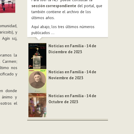
sección correspondiente
del portal, que
también contiene el archivo de los
últimos años.
comunidad,
Aquí abajo, los tres últimos números
icoits), y
publicados ...
 Agín scj,
Noticias en Familia - 14 de
Diciembre de 2023
bramos la
l Carmen;
último nos
Noticias en Familia - 14 de
cificado y
Noviembre de 2023
 en donde
Noticias en Familia - 14 de
n ánimo y
Octubre de 2023
sotros el