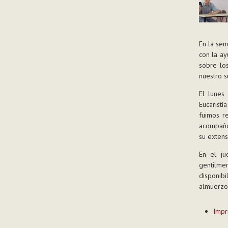
En la sem
con la ay
sobre los
nuestro s
El lunes
Eucarist
fuimos re
acompañó 
su extens
En el ju
gentilme
disponib
almuerzo
Acciones
Impr
de
Documen