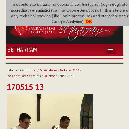
In questo sito utilizziamo cookie ai soli fini tecnici (login degli uten
accreditati) e statistici (tramite Google Analytics). In this site we 
only technical cookies (like Login procedure) and statistical one 
Google Analytics).
OK
BETHARRAM
INICIO
ACTUALIDADES
Usted está aquí:
Inicio
/
Actualidades
/
Noticias 2017
/
BETHARRAM
Los Capitulares continúan la labor
/
170515 13
FAMILIA
170515 13
MISIÓN
NEF
MULTIMEDIA
P. AUGUSTO ETCHECOPAR