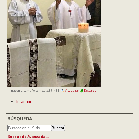
Imagen a tamaño completo:
39 KB
|
Visualizar
Descargar
Acciones
Imprimir
de
Documento
BÚSQUEDA
Búsqueda Avanzada…