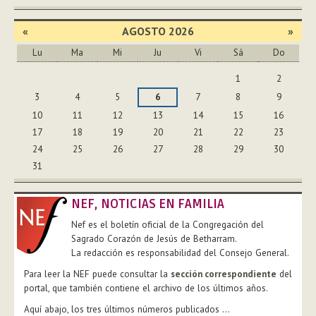
«
AGOSTO 2026
»
Lu
Ma
Mi
Ju
Vi
Sá
Do
Agosto
1
2
3
4
5
6
7
8
9
10
11
12
13
14
15
16
17
18
19
20
21
22
23
24
25
26
27
28
29
30
31
NEF, NOTICIAS EN FAMILIA
Nef es el boletín oficial de la Congregación del
Sagrado Corazón de Jesús de Betharram.
La redacción es responsabilidad del Consejo General.
Para leer la NEF puede consultar la
sección correspondiente
del
portal, que también contiene el archivo de los últimos años.
Aquí abajo, los tres últimos números publicados ...