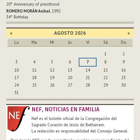
20°
Anniversary of priesthood
ROMERO MORÁN Anibal
, 1992
34°
Birthday
«
AGOSTO 2026
»
Lu
Ma
Mi
Ju
Vi
Sá
Do
Agosto
1
2
3
4
5
6
7
8
9
10
11
12
13
14
15
16
17
18
19
20
21
22
23
24
25
26
27
28
29
30
31
NEF, NOTICIAS EN FAMILIA
Nef es el boletín oficial de la Congregación del
Sagrado Corazón de Jesús de Betharram.
La redacción es responsabilidad del Consejo General.