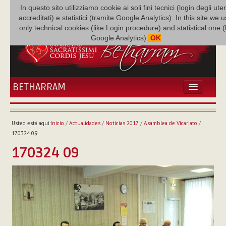
In questo sito utilizziamo cookie ai soli fini tecnici (login degli uten
accreditati) e statistici (tramite Google Analytics). In this site we 
only technical cookies (like Login procedure) and statistical one 
Google Analytics).
OK
BETHARRAM
INICIO
ACTUALIDADES
Usted está aquí:
Inicio
/
Actualidades
/
Noticias 2017
/
Asamblea de Vicariato
/
BETHARRAM
170324 09
FAMILIA
170324 09
MISIÓN
NEF
MULTIMEDIA
P. AUGUSTO ETCHECOPAR