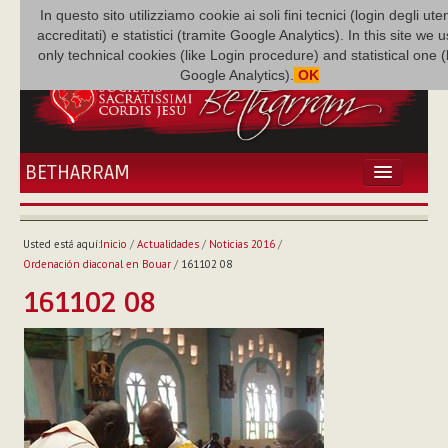
In questo sito utilizziamo cookie ai soli fini tecnici (login degli uten
accreditati) e statistici (tramite Google Analytics). In this site we 
only technical cookies (like Login procedure) and statistical one 
Google Analytics).
OK
BETHARRAM
INICIO
ACTUALIDADES
Usted está aquí:
Inicio
/
Actualidades
/
Noticias 2016
/
BETHARRAM
Ordenación diaconal en Bouar
/
161102 08
FAMILIA
161102 08
MISIÓN
NEF
MULTIMEDIA
P. AUGUSTO ETCHECOPAR