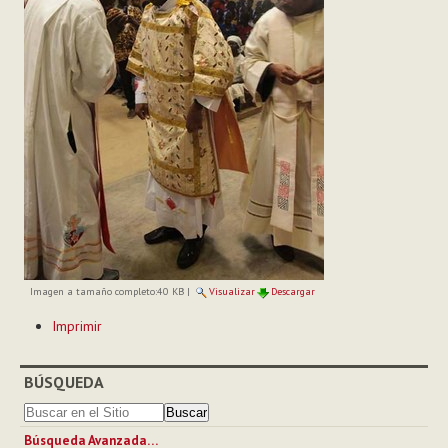
Imagen a tamaño completo:
40 KB
|
Visualizar
Descargar
Acciones
Imprimir
de
Documento
BÚSQUEDA
Búsqueda Avanzada…