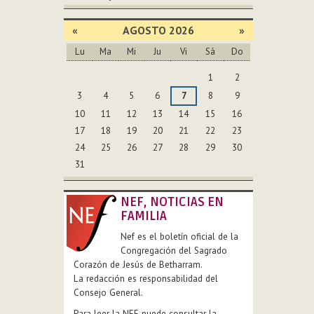
«
AGOSTO 2026
»
Lu
Ma
Mi
Ju
Vi
Sá
Do
Agosto
1
2
3
4
5
6
7
8
9
10
11
12
13
14
15
16
17
18
19
20
21
22
23
24
25
26
27
28
29
30
31
NEF, NOTICIAS EN
FAMILIA
Nef es el boletín oficial de la
Congregación del Sagrado
Corazón de Jesús de Betharram.
La redacción es responsabilidad del
Consejo General.
Para leer la NEF puede consultar la