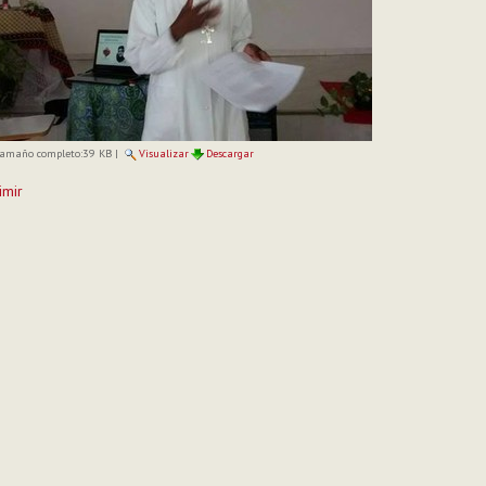
amaño completo:
39 KB
|
Visualizar
Descargar
imir
to