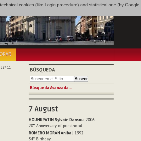
only technical cookies (like Login procedure) and statistical one (by Google
COPAR
0527 11
BÚSQUEDA
Búsqueda Avanzada…
7
August
HOUNKPATIN Sylvain Dansou
, 2006
20°
Anniversary of priesthood
ROMERO MORÁN Anibal
, 1992
34°
Birthday