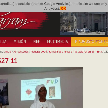
i accreditati) e statistici (tramite Google Analytics). In this site we use 
Analytics).
OK
ILIA
MISIÓN
NEF
MULTIMEDIA
P. AUGUSTO ETCHE
quí:
Inicio
/
Actualidades
/
Noticias 2016
/
Jornada de animación vocacional en Serrinha
/
16
527 11