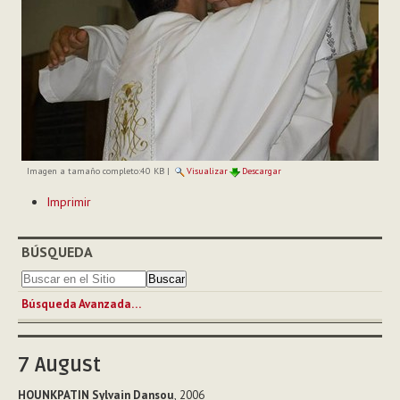
Imagen a tamaño completo:
40 KB
|
Visualizar
Descargar
Acciones
Imprimir
de
Documento
BÚSQUEDA
Búsqueda Avanzada…
7
August
HOUNKPATIN Sylvain Dansou
, 2006