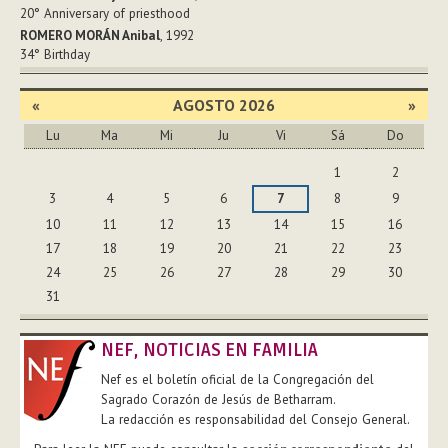
20°
Anniversary of priesthood
ROMERO MORÁN Anibal
, 1992
34°
Birthday
«
AGOSTO 2026
»
Lu
Ma
Mi
Ju
Vi
Sá
Do
Agosto
1
2
3
4
5
6
7
8
9
10
11
12
13
14
15
16
17
18
19
20
21
22
23
24
25
26
27
28
29
30
31
NEF, NOTICIAS EN FAMILIA
Nef es el boletín oficial de la Congregación del
Sagrado Corazón de Jesús de Betharram.
La redacción es responsabilidad del Consejo General.