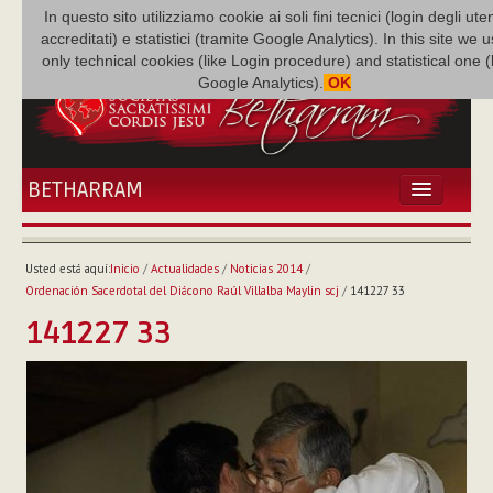
In questo sito utilizziamo cookie ai soli fini tecnici (login degli uten
accreditati) e statistici (tramite Google Analytics). In this site we 
only technical cookies (like Login procedure) and statistical one 
Google Analytics).
OK
BETHARRAM
INICIO
ACTUALIDADES
Usted está aquí:
Inicio
/
Actualidades
/
Noticias 2014
/
BETHARRAM
Ordenación Sacerdotal del Diácono Raúl Villalba Maylin scj
/
141227 33
FAMILIA
141227 33
MISIÓN
NEF
MULTIMEDIA
P. AUGUSTO ETCHECOPAR