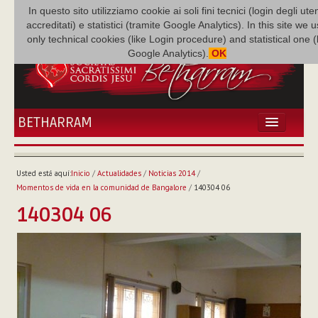
In questo sito utilizziamo cookie ai soli fini tecnici (login degli uten
accreditati) e statistici (tramite Google Analytics). In this site we 
only technical cookies (like Login procedure) and statistical one 
Google Analytics).
OK
BETHARRAM
INICIO
ACTUALIDADES
Usted está aquí:
Inicio
/
Actualidades
/
Noticias 2014
/
BETHARRAM
Momentos de vida en la comunidad de Bangalore
/
140304 06
FAMILIA
140304 06
MISIÓN
NEF
MULTIMEDIA
P. AUGUSTO ETCHECOPAR