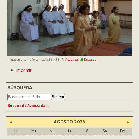
Imagen a tamaño completo:
36 KB
|
Visualizar
Descargar
Acciones
Imprimir
de
Documento
BÚSQUEDA
Búsqueda Avanzada…
«
AGOSTO 2026
»
Lu
Ma
Mi
Ju
Vi
Sá
Do
Agosto