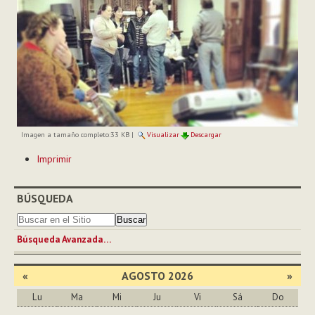
Imagen a tamaño completo:
33 KB
|
Visualizar
Descargar
Acciones
Imprimir
de
Documento
BÚSQUEDA
Búsqueda Avanzada…
«
AGOSTO 2026
»
Lu
Ma
Mi
Ju
Vi
Sá
Do
Agosto