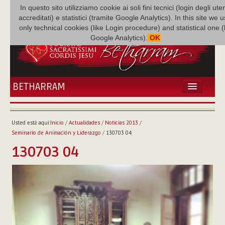
In questo sito utilizziamo cookie ai soli fini tecnici (login degli uten
accreditati) e statistici (tramite Google Analytics). In this site we 
only technical cookies (like Login procedure) and statistical one 
Google Analytics).
OK
BETHARRAM
INICIO
ACTUALIDADES
Usted está aquí:
Inicio
/
Actualidades
/
Noticias 2013
/
BETHARRAM
Seminario de Animación y Liderazgo
/
130703 04
FAMILIA
130703 04
MISIÓN
NEF
MULTIMEDIA
P. AUGUSTO ETCHECOPAR