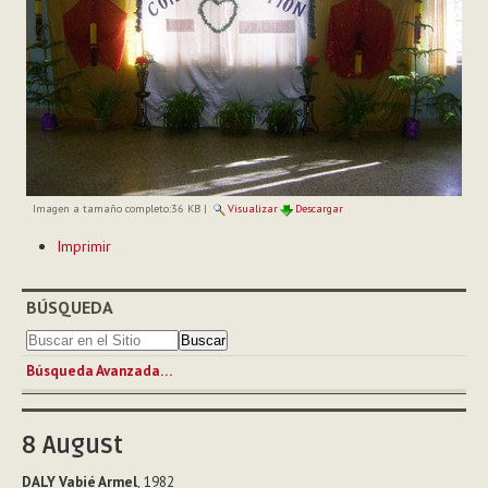
Imagen a tamaño completo:
36 KB
|
Visualizar
Descargar
Acciones
Imprimir
de
Documento
BÚSQUEDA
Búsqueda Avanzada…
8
August
DALY Vabié Armel
, 1982