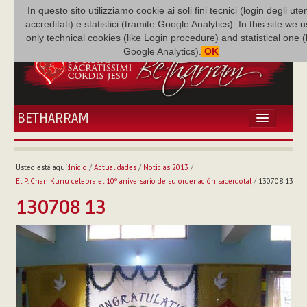
In questo sito utilizziamo cookie ai soli fini tecnici (login degli uten
accreditati) e statistici (tramite Google Analytics). In this site we 
only technical cookies (like Login procedure) and statistical one 
Google Analytics).
OK
BETHARRAM
INICIO
ACTUALIDADES
Usted está aquí:
Inicio
/
Actualidades
/
Noticias 2013
/
BETHARRAM
El P. Chan Kunu celebra el 10º aniversario de su ordenación sacerdotal
/
130708 13
FAMILIA
130708 13
MISIÓN
NEF
MULTIMEDIA
P. AUGUSTO ETCHECOPAR