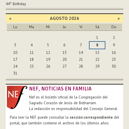
44°
Birthday
«
AGOSTO 2026
»
Lu
Ma
Mi
Ju
Vi
Sá
Do
Agosto
1
2
3
4
5
6
7
8
9
10
11
12
13
14
15
16
17
18
19
20
21
22
23
24
25
26
27
28
29
30
31
NEF, NOTICIAS EN FAMILIA
Nef es el boletín oficial de la Congregación del
Sagrado Corazón de Jesús de Betharram.
La redacción es responsabilidad del Consejo General.
Para leer la NEF puede consultar la
sección correspondiente
del
portal, que también contiene el archivo de los últimos años.