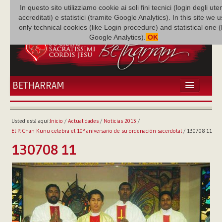
In questo sito utilizziamo cookie ai soli fini tecnici (login degli uten
accreditati) e statistici (tramite Google Analytics). In this site we 
only technical cookies (like Login procedure) and statistical one 
Google Analytics).
OK
BETHARRAM
INICIO
ACTUALIDADES
Usted está aquí:
Inicio
/
Actualidades
/
Noticias 2013
/
BETHARRAM
El P. Chan Kunu celebra el 10º aniversario de su ordenación sacerdotal
/
130708 11
FAMILIA
130708 11
MISIÓN
NEF
MULTIMEDIA
P. AUGUSTO ETCHECOPAR