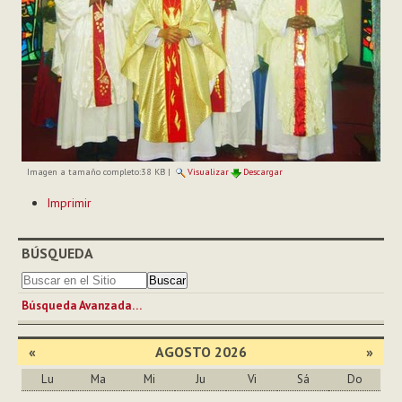
Imagen a tamaño completo:
38 KB
|
Visualizar
Descargar
Acciones
Imprimir
de
Documento
BÚSQUEDA
Búsqueda Avanzada…
«
AGOSTO 2026
»
Lu
Ma
Mi
Ju
Vi
Sá
Do
Agosto