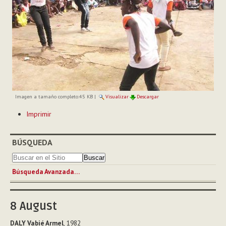
Imagen a tamaño completo:
45 KB
|
Visualizar
Descargar
Acciones
Imprimir
de
Documento
BÚSQUEDA
Búsqueda Avanzada…
8
August
DALY Vabié Armel
, 1982