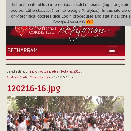
In questo sito utilizziamo cookie ai soli fini tecnici (login degli uten
accreditati) e statistici (tramite Google Analytics). In this site we 
only technical cookies (like Login procedure) and statistical one 
Google Analytics).
OK
BETHARRAM
INICIO
ACTUALIDADES
Usted está aquí:
Inicio
/
Actualidades
/
Noticias 2012
/
BETHARRAM
Costa de Marfil - Yamoussoukro
/
120216-16.jpg
FAMILIA
120216-16.jpg
MISIÓN
NEF
MULTIMEDIA
P. AUGUSTO ETCHECOPAR