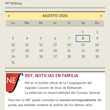
44°
Birthday
«
AGOSTO 2026
»
Lu
Ma
Mi
Ju
Vi
Sá
Do
Agosto
1
2
3
4
5
6
7
8
9
10
11
12
13
14
15
16
17
18
19
20
21
22
23
24
25
26
27
28
29
30
31
NEF, NOTICIAS EN FAMILIA
Nef es el boletín oficial de la Congregación del
Sagrado Corazón de Jesús de Betharram.
La redacción es responsabilidad del Consejo General.
Para leer la NEF puede consultar la
sección correspondiente
del
portal, que también contiene el archivo de los últimos años.