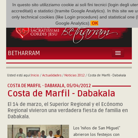
In questo sito utilizziamo cookie ai soli fini tecnici (login degli uten
accreditati) e statistici (tramite Google Analytics). In this site we 
only technical cookies (like Login procedure) and statistical one 
Google Analytics).
OK
BETHARRAM
INICIO
ACTUALIDADES
Usted está aquí:
Inicio
/
Actualidades
/
Noticias 2012
/
Costa de Marfil - Dabakala
BETHARRAM
COSTA DE MARFIL - DABAKALA,
05/04/2012
FAMILIA
Costa de Marfil - Dabakala
MISIÓN
El 14 de marzo, el Superior Regional y el Ecónomo
NEF
Regional vivieron una verdadera fiesta de familia en
MULTIMEDIA
Dabakala.
P. AUGUSTO ETCHECOPAR
Los "niños de San Miguel"
abrieron los festejos con