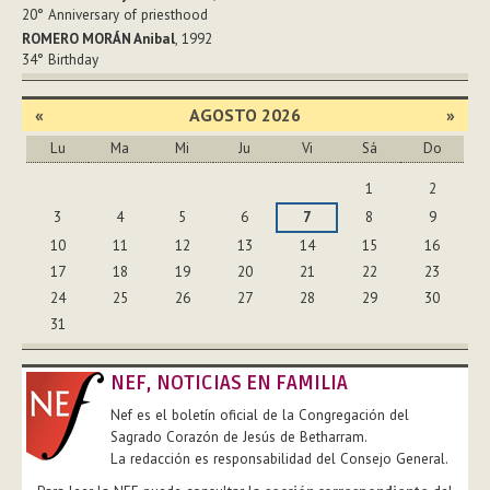
20°
Anniversary of priesthood
ROMERO MORÁN Anibal
, 1992
34°
Birthday
«
AGOSTO 2026
»
Lu
Ma
Mi
Ju
Vi
Sá
Do
Agosto
1
2
3
4
5
6
7
8
9
10
11
12
13
14
15
16
17
18
19
20
21
22
23
24
25
26
27
28
29
30
31
NEF, NOTICIAS EN FAMILIA
Nef es el boletín oficial de la Congregación del
Sagrado Corazón de Jesús de Betharram.
La redacción es responsabilidad del Consejo General.