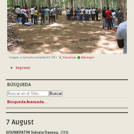
Imagen a tamaño completo:
63 KB
|
Visualizar
Descargar
Acciones
Imprimir
de
Documento
BÚSQUEDA
Búsqueda Avanzada…
7
August
HOUNKPATIN Sylvain Dansou
, 2006