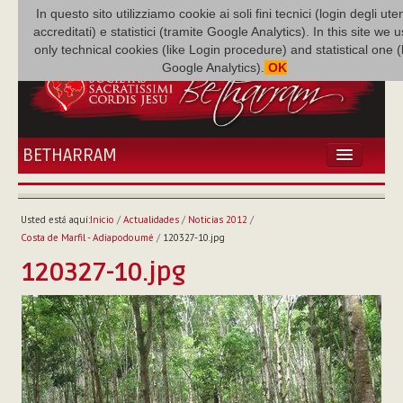
In questo sito utilizziamo cookie ai soli fini tecnici (login degli uten
accreditati) e statistici (tramite Google Analytics). In this site we 
only technical cookies (like Login procedure) and statistical one 
Google Analytics).
OK
BETHARRAM
INICIO
ACTUALIDADES
Usted está aquí:
Inicio
/
Actualidades
/
Noticias 2012
/
BETHARRAM
Costa de Marfil - Adiapodoumé
/
120327-10.jpg
FAMILIA
120327-10.jpg
MISIÓN
NEF
MULTIMEDIA
P. AUGUSTO ETCHECOPAR