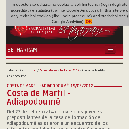
In questo sito utilizziamo cookie ai soli fini tecnici (login degli uten
accreditati) e statistici (tramite Google Analytics). In this site we 
only technical cookies (like Login procedure) and statistical one 
Google Analytics).
OK
BETHARRAM
INICIO
ACTUALIDADES
Usted está aquí:
Inicio
/
Actualidades
/
Noticias 2012
/
Costa de Marfil -
BETHARRAM
Adiapodoumé
FAMILIA
COSTA DE MARFIL - ADIAPODOUMÉ,
19/03/2012
MISIÓN
Costa de Marfil -
NEF
Adiapodoumé
MULTIMEDIA
Del 27 de febrero al 4 de marzo los jóvenes
P. AUGUSTO ETCHECOPAR
prepostulantes de la casa de formación de
Adiapodoumé asistieron a un encuentro de los