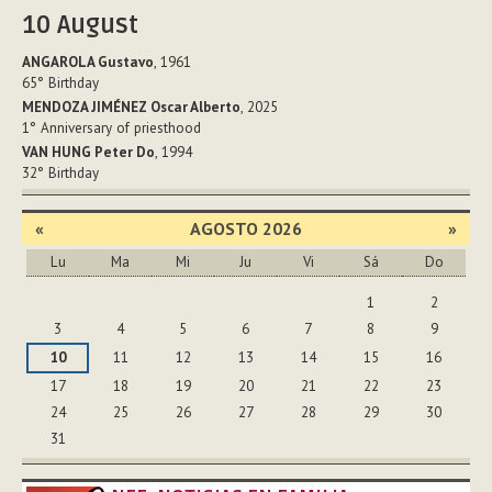
10
August
ANGAROLA Gustavo
, 1961
65°
Birthday
MENDOZA JIMÉNEZ Oscar Alberto
, 2025
1°
Anniversary of priesthood
VAN HUNG Peter Do
, 1994
32°
Birthday
«
AGOSTO 2026
»
Lu
Ma
Mi
Ju
Vi
Sá
Do
Agosto
1
2
3
4
5
6
7
8
9
10
11
12
13
14
15
16
17
18
19
20
21
22
23
24
25
26
27
28
29
30
31