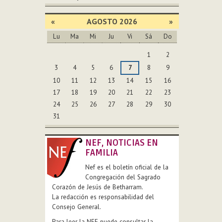
«
AGOSTO 2026
»
Lu
Ma
Mi
Ju
Vi
Sá
Do
Agosto
1
2
3
4
5
6
7
8
9
10
11
12
13
14
15
16
17
18
19
20
21
22
23
24
25
26
27
28
29
30
31
NEF, NOTICIAS EN
FAMILIA
Nef es el boletín oficial de la
Congregación del Sagrado
Corazón de Jesús de Betharram.
La redacción es responsabilidad del
Consejo General.
Para leer la NEF puede consultar la