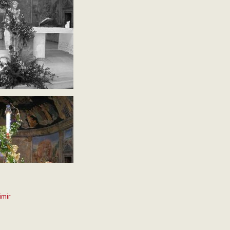
imir
to