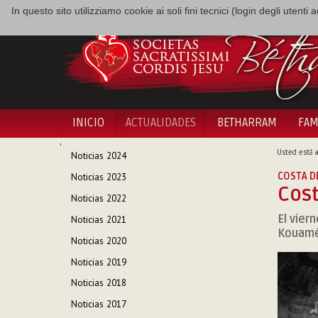
In questo sito utilizziamo cookie ai soli fini tecnici (login degli utent
INICIO
ACTUALIDADES
BETHARRAM
FAM
NAVEGACIÓN
Usted está a
Noticias 2024
COSTA DE
Noticias 2023
Cost
Noticias 2022
El viern
Noticias 2021
Kouamé 
Noticias 2020
Noticias 2019
Noticias 2018
Noticias 2017