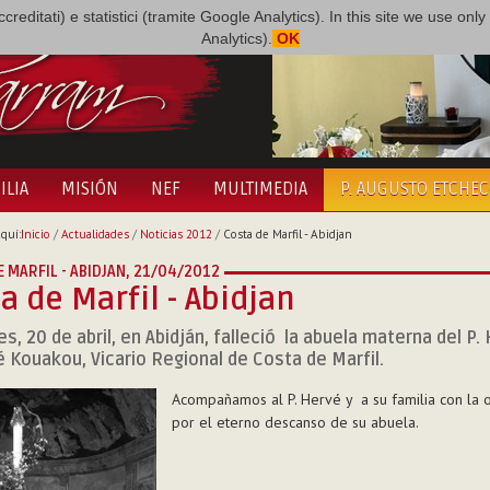
i accreditati) e statistici (tramite Google Analytics). In this site we use 
Analytics).
OK
ILIA
MISIÓN
NEF
MULTIMEDIA
P. AUGUSTO ETCHE
quí:
Inicio
/
Actualidades
/
Noticias 2012
/
Costa de Marfil - Abidjan
 MARFIL - ABIDJAN,
21/04/2012
a de Marfil - Abidjan
es, 20 de abril, en Abidján, falleció la abuela materna del P.
Kouakou, Vicario Regional de Costa de Marfil.
Acompañamos al P. Hervé y a su familia con la 
por el eterno descanso de su abuela.