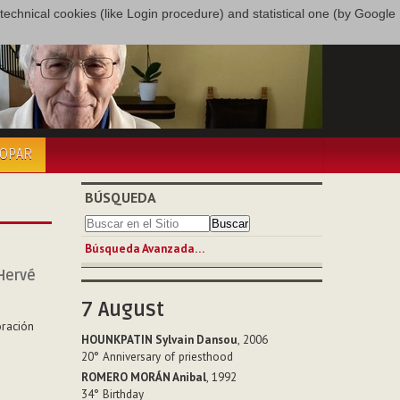
only technical cookies (like Login procedure) and statistical one (by Google
COPAR
BÚSQUEDA
Búsqueda Avanzada…
 Hervé
7
August
oración
HOUNKPATIN Sylvain Dansou
, 2006
20°
Anniversary of priesthood
ROMERO MORÁN Anibal
, 1992
34°
Birthday