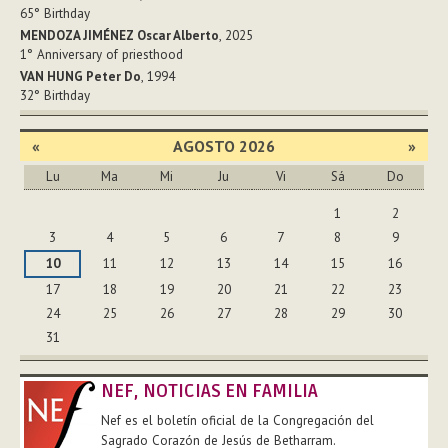
65°
Birthday
MENDOZA JIMÉNEZ Oscar Alberto
, 2025
1°
Anniversary of priesthood
VAN HUNG Peter Do
, 1994
32°
Birthday
«
AGOSTO 2026
»
Lu
Ma
Mi
Ju
Vi
Sá
Do
Agosto
1
2
3
4
5
6
7
8
9
10
11
12
13
14
15
16
17
18
19
20
21
22
23
24
25
26
27
28
29
30
31
NEF, NOTICIAS EN FAMILIA
Nef es el boletín oficial de la Congregación del
Sagrado Corazón de Jesús de Betharram.