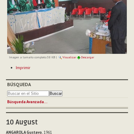
Imagen a tamaño completo:
38 KB
|
Visualizar
Descargar
Acciones
Imprimir
de
Documento
BÚSQUEDA
Búsqueda Avanzada…
10
August
ANGAROLA Gustavo
, 1961