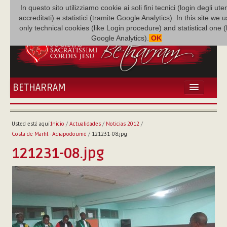
In questo sito utilizziamo cookie ai soli fini tecnici (login degli uten
accreditati) e statistici (tramite Google Analytics). In this site we 
only technical cookies (like Login procedure) and statistical one 
Google Analytics).
OK
BETHARRAM
INICIO
ACTUALIDADES
Usted está aquí:
Inicio
/
Actualidades
/
Noticias 2012
/
BETHARRAM
Costa de Marfil - Adiapodoumé
/
121231-08.jpg
FAMILIA
121231-08.jpg
MISIÓN
NEF
MULTIMEDIA
P. AUGUSTO ETCHECOPAR