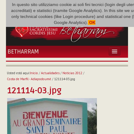
In questo sito utilizziamo cookie ai soli fini tecnici (login degli uten
accreditati) e statistici (tramite Google Analytics). In this site we 
only technical cookies (like Login procedure) and statistical one 
Google Analytics).
OK
BETHARRAM
INICIO
ACTUALIDADES
Usted está aquí:
Inicio
/
Actualidades
/
Noticias 2012
/
BETHARRAM
Costa de Marfil - Adiapodoumé
/
121114-03.jpg
FAMILIA
121114-03.jpg
MISIÓN
NEF
MULTIMEDIA
P. AUGUSTO ETCHECOPAR