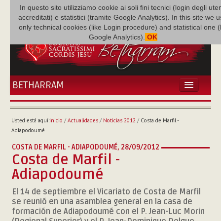
In questo sito utilizziamo cookie ai soli fini tecnici (login degli uten
accreditati) e statistici (tramite Google Analytics). In this site we 
only technical cookies (like Login procedure) and statistical one 
Google Analytics).
OK
BETHARRAM
INICIO
ACTUALIDADES
Usted está aquí:
Inicio
/
Actualidades
/
Noticias 2012
/
Costa de Marfil -
BETHARRAM
Adiapodoumé
FAMILIA
COSTA DE MARFIL - ADIAPODOUMÉ,
28/09/2012
MISIÓN
Costa de Marfil -
NEF
Adiapodoumé
MULTIMEDIA
El 14 de septiembre el Vicariato de Costa de Marfil
P. AUGUSTO ETCHECOPAR
se reunió en una asamblea general en la casa de
formación de Adiapodoumé con el P. Jean-Luc Morin