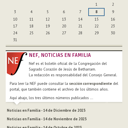
Agosto
1
2
3
4
5
6
7
8
9
10
11
12
13
14
15
16
17
18
19
20
21
22
23
24
25
26
27
28
29
30
31
NEF, NOTICIAS EN FAMILIA
Nef es el boletín oficial de la Congregación del
Sagrado Corazón de Jesús de Betharram.
La redacción es responsabilidad del Consejo General.
Para leer la NEF puede consultar la
sección correspondiente
del
portal, que también contiene el archivo de los últimos años.
Aquí abajo, los tres últimos números publicados ...
Noticias en Familia - 14 de Diciembre de 2023
Noticias en Familia - 14 de Noviembre de 2023
Noticias en Familia - 14 de Octubre de 2023