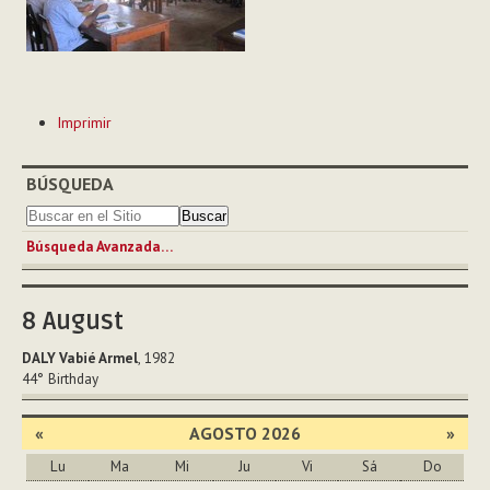
Acciones
Imprimir
de
Documento
BÚSQUEDA
Búsqueda Avanzada…
8
August
DALY Vabié Armel
, 1982
44°
Birthday
«
AGOSTO 2026
»
Lu
Ma
Mi
Ju
Vi
Sá
Do