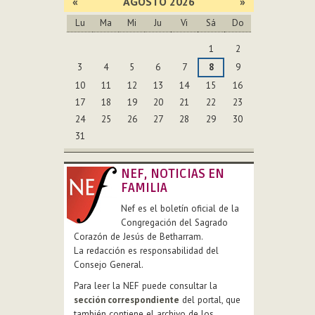
«
AGOSTO 2026
»
Lu
Ma
Mi
Ju
Vi
Sá
Do
Agosto
1
2
3
4
5
6
7
8
9
10
11
12
13
14
15
16
17
18
19
20
21
22
23
24
25
26
27
28
29
30
31
NEF, NOTICIAS EN
FAMILIA
Nef es el boletín oficial de la
Congregación del Sagrado
Corazón de Jesús de Betharram.
La redacción es responsabilidad del
Consejo General.
Para leer la NEF puede consultar la
sección correspondiente
del portal, que
también contiene el archivo de los