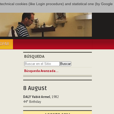
only technical cookies (like Login procedure) and statistical one (by Google
COPAR
BÚSQUEDA
Búsqueda Avanzada…
8
August
DALY Vabié Armel
, 1982
44°
Birthday