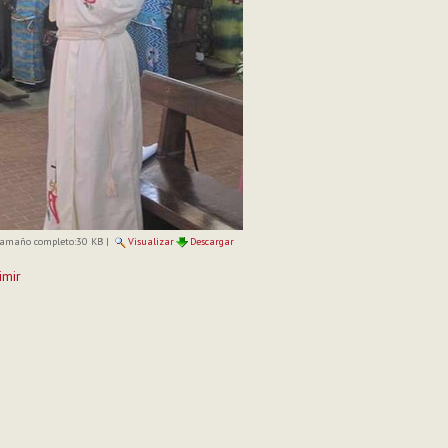
amaño completo:
30 KB
|
Visualizar
Descargar
imir
to