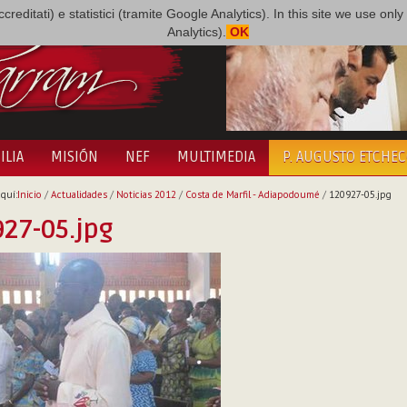
i accreditati) e statistici (tramite Google Analytics). In this site we use 
Analytics).
OK
ILIA
MISIÓN
NEF
MULTIMEDIA
P. AUGUSTO ETCHE
quí:
Inicio
/
Actualidades
/
Noticias 2012
/
Costa de Marfil - Adiapodoumé
/
120927-05.jpg
27-05.jpg