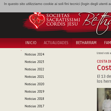
In questo sito utilizziamo cookie ai soli fini tecnici (login degli utent
INICIO
ACTUALIDADES
BETHARRAM
FAM
NAVEGACIÓN
Usted está a
Noticias 2024
COSTA D
Noticias 2023
Cost
Noticias 2022
El 13 d
Noticias 2021
los her
Noticias 2020
Noticias 2019
Noticias 2018
Noticias 2017