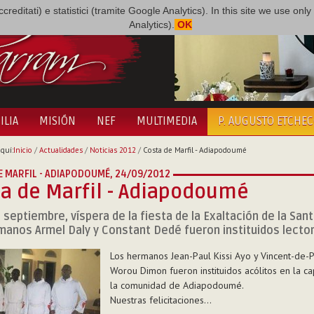
i accreditati) e statistici (tramite Google Analytics). In this site we use 
Analytics).
OK
ILIA
MISIÓN
NEF
MULTIMEDIA
P. AUGUSTO ETCHE
quí:
Inicio
/
Actualidades
/
Noticias 2012
/
Costa de Marfil - Adiapodoumé
E MARFIL - ADIAPODOUMÉ,
24/09/2012
a de Marfil - Adiapodoumé
e septiembre, víspera de la fiesta de la Exaltación de la Sant
manos Armel Daly y Constant Dedé fueron instituidos lecto
Los hermanos Jean-Paul Kissi Ayo y Vincent-de-P
Worou Dimon fueron instituidos acólitos en la ca
la comunidad de Adiapodoumé.
Nuestras felicitaciones...