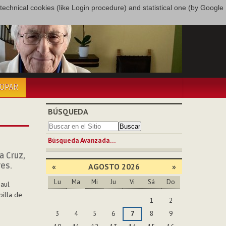
only technical cookies (like Login procedure) and statistical one (by Google
COPAR
BÚSQUEDA
Búsqueda Avanzada…
a Cruz,
res.
«
AGOSTO 2026
»
Lu
Ma
Mi
Ju
Vi
Sá
Do
aul
Agosto
pilla de
1
2
3
4
5
6
7
8
9