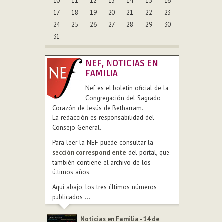
10
11
12
13
14
15
16
17
18
19
20
21
22
23
24
25
26
27
28
29
30
31
NEF, NOTICIAS EN
FAMILIA
Nef es el boletín oficial de la
Congregación del Sagrado
Corazón de Jesús de Betharram.
La redacción es responsabilidad del
Consejo General.
Para leer la NEF puede consultar la
sección correspondiente
del portal, que
también contiene el archivo de los
últimos años.
Aquí abajo, los tres últimos números
publicados ...
Noticias en Familia - 14 de