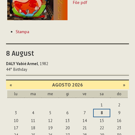
File pdf
Azioni
Stampa
sul
documento
8
August
DALY Vabié Armel
, 1982
44°
Birthday
«
AGOSTO 2026
»
lu
ma
me
gi
ve
sa
do
agosto
1
2
3
4
5
6
7
8
9
10
11
12
13
14
15
16
17
18
19
20
21
22
23