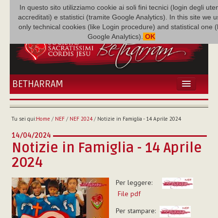
In questo sito utilizziamo cookie ai soli fini tecnici (login degli uten
accreditati) e statistici (tramite Google Analytics). In this site we 
only technical cookies (like Login procedure) and statistical one 
Google Analytics).
OK
BETHARRAM
HOME
ATTUALITÀ
Tu sei qui:
Home
/
NEF
/
NEF 2024
/
Notizie in Famiglia - 14 Aprile 2024
BÉTHARRAM
14/04/2024
FAMIGLIA
Notizie in Famiglia - 14 Aprile
MISSIONE
2024
NEF
MEDIATECA
Per leggere:
P. AUGUSTO ETCHECOPAR
File pdf
Per stampare: