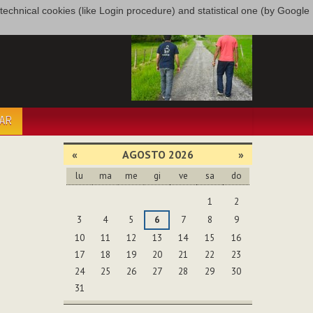
only technical cookies (like Login procedure) and statistical one (by Google
PAR
«
AGOSTO 2026
»
lu
ma
me
gi
ve
sa
do
agosto
1
2
3
4
5
6
7
8
9
10
11
12
13
14
15
16
17
18
19
20
21
22
23
24
25
26
27
28
29
30
31