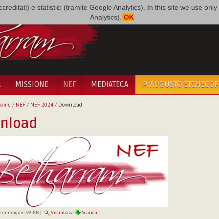
i accreditati) e statistici (tramite Google Analytics). In this site we use 
Analytics).
OK
A
MISSIONE
NEF
MEDIATECA
P. AUGUSTO ETCHECO
Home
/
NEF
/
NEF 2024
/
Download
nload
 immagine:
39 KB
|
Visualizza
Scarica