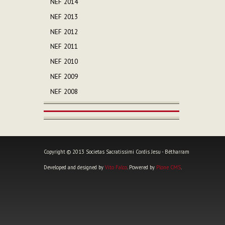
NEF 2014
NEF 2013
NEF 2012
NEF 2011
NEF 2010
NEF 2009
NEF 2008
Copyright © 2013 Societas Sacratissimi Cordis Jesu - Bétharram
Developed and designed by
Vito Falco
. Powered by
Plone CMS
.
Strumenti
personali