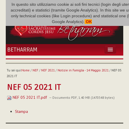
In questo sito utilizziamo cookie ai soli fini tecnici (login degli uten
accreditati) e statistici (tramite Google Analytics). In this site we 
only technical cookies (like Login procedure) and statistical one 
Google Analytics).
OK
BETHARRAM
HOME
ATTUALITÀ
Tu sei qui:
Home
/
NEF
/
NEF 2021
/
Notizie in Famiglia - 14 Maggio 2021
/
NEF 05
BÉTHARRAM
2021 IT
FAMIGLIA
NEF 05 2021 IT
MISSIONE
NEF 05 2021 IT.pdf
NEF
— Documento PDF, 1.40 MB (1470348 bytes)
MEDIATECA
Azioni
Stampa
sul
P. AUGUSTO ETCHECOPAR
documento