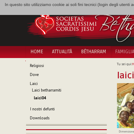
In questo sito utilizziamo cookie ai soli fini tecnici (login degli utent
HOME
ATTUALITÀ
BÉTHARRAM
FAMIGLI
NAVIGAZIONE
Tu sei qui:
Religiosi
laic
Dove
Laici
Laici betharramiti
laici04
I nostri defunti
Downloads
Dimensione