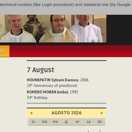
only technical cookies (like Login procedure) and statistical one (by Google
PAR
7
August
HOUNKPATIN Sylvain Dansou
, 2006
20°
Anniversary of priesthood
ROMERO MORÁN Anibal
, 1992
34°
Birthday
«
AGOSTO 2026
»
lu
ma
me
gi
ve
sa
do
agosto