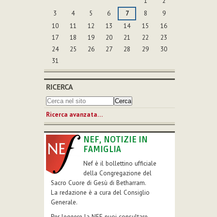
1
2
3
4
5
6
7
8
9
10
11
12
13
14
15
16
17
18
19
20
21
22
23
24
25
26
27
28
29
30
31
RICERCA
Ricerca avanzata…
NEF, NOTIZIE IN
FAMIGLIA
Nef è il bollettino ufficiale
della Congregazione del
Sacro Cuore di Gesù di Betharram.
La redazione è a cura del Consiglio
Generale.
Per leggere la NEF puoi consultare