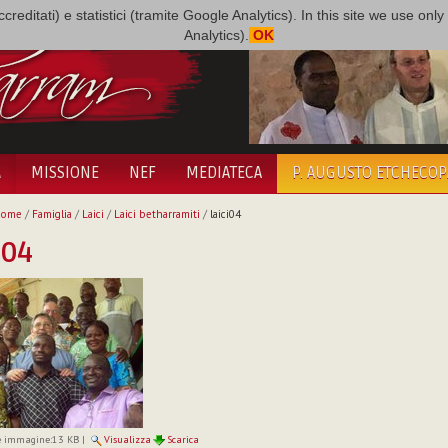
i accreditati) e statistici (tramite Google Analytics). In this site we use 
Analytics).
OK
A
MISSIONE
NEF
MEDIATECA
P. AUGUSTO ETCHECO
Home
/
Famiglia
/
Laici
/
Laici betharramiti
/
laici04
i04
 immagine:
13 KB
|
Visualizza
Scarica