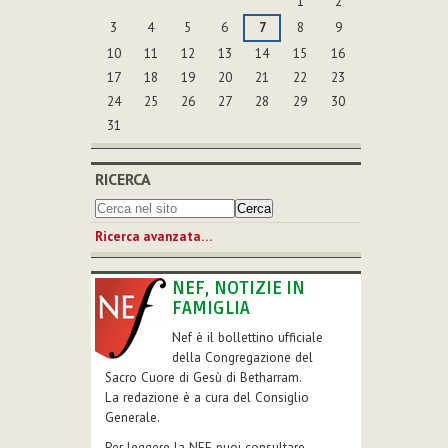
1
2
3
4
5
6
7
8
9
10
11
12
13
14
15
16
17
18
19
20
21
22
23
24
25
26
27
28
29
30
31
RICERCA
Ricerca avanzata…
NEF, NOTIZIE IN
FAMIGLIA
Nef è il bollettino ufficiale
della Congregazione del
Sacro Cuore di Gesù di Betharram.
La redazione è a cura del Consiglio
Generale.
Per leggere la NEF puoi consultare