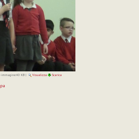
 immagine:
40 KB
|
Visualizza
Scarica
mpa
to