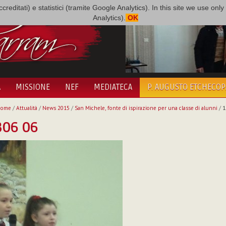
i accreditati) e statistici (tramite Google Analytics). In this site we use 
Analytics).
OK
A
MISSIONE
NEF
MEDIATECA
P. AUGUSTO ETCHECO
Home
/
Attualità
/
News 2015
/
San Michele, fonte di ispirazione per una classe di alunni
/
1
306 06