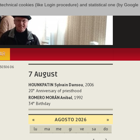
only technical cookies (like Login procedure) and statistical one (by Google
PAR
50306 06
7
August
HOUNKPATIN Sylvain Dansou
, 2006
20°
Anniversary of priesthood
ROMERO MORÁN Anibal
, 1992
34°
Birthday
«
AGOSTO 2026
»
lu
ma
me
gi
ve
sa
do
agosto