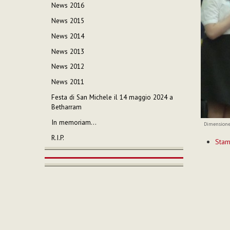
News 2016
News 2015
News 2014
News 2013
News 2012
News 2011
Festa di San Michele il 14 maggio 2024 a
Betharram
In memoriam…
Dimensione
Azioni
R.I.P.
Sta
sul
documen