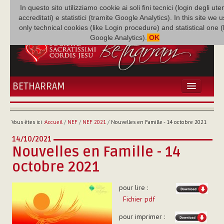
In questo sito utilizziamo cookie ai soli fini tecnici (login degli uten
accreditati) e statistici (tramite Google Analytics). In this site we 
only technical cookies (like Login procedure) and statistical one 
Google Analytics).
OK
BETHARRAM
ACCUEIL
ACTUALITÉS
Vous êtes ici :
Accueil
/
NEF
/
NEF 2021
/
Nouvelles en Famille - 14 octobre 2021
BÉTHARRAM
14/10/2021
FAMILLE
Nouvelles en Famille - 14
MISSION
octobre 2021
NEF
MULTIMÉDIA
pour lire :
P. AUGUSTE ETCHÉCOPAR
Fichier pdf
pour imprimer :