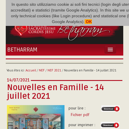
In questo sito utilizziamo cookie ai soli fini tecnici (login degli uten
accreditati) e statistici (tramite Google Analytics). In this site we 
only technical cookies (like Login procedure) and statistical one 
Google Analytics).
OK
BETHARRAM
ACCUEIL
ACTUALITÉS
Vous êtes ici :
Accueil
/
NEF
/
NEF 2021
/
Nouvelles en Famille - 14 juillet 2021
BÉTHARRAM
14/07/2021
FAMILLE
Nouvelles en Famille - 14
MISSION
juillet 2021
NEF
MULTIMÉDIA
pour lire :
P. AUGUSTE ETCHÉCOPAR
Fichier pdf
pour imprimer :