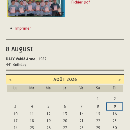
Fichier pdf
Actions
Imprimer
sur
le
document
8
August
DALY Vabié Armel
, 1982
44°
Birthday
«
AOÛT 2026
»
Lu
Ma
Me
Je
Ve
Sa
Di
Août
1
2
3
4
5
6
7
8
9
10
11
12
13
14
15
16
17
18
19
20
21
22
23
24
25
26
27
28
29
30