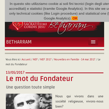
In questo sito utilizziamo cookie ai soli fini tecnici (login degli uten
accreditati) e statistici (tramite Google Analytics). In this site we 
only technical cookies (like Login procedure) and statistical one 
Google Analytics).
OK
BETHARRAM
ACCUEIL
ACTUALITÉS
Vous êtes ici :
Accueil
/
NEF
/
NEF 2017
/
Nouvelles en Famille - 14 mai 2017
/
Le
BÉTHARRAM
mot du Fondateur
FAMILLE
13/05/2017
MISSION
Le mot du Fondateur
NEF
Une question toute simple
MULTIMÉDIA
P. AUGUSTE ETCHÉCOPAR
Nous qui vivons dans une
société religieuse, vivons-nous
bien?