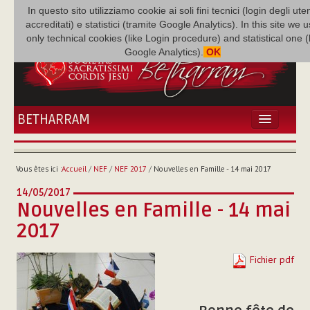
In questo sito utilizziamo cookie ai soli fini tecnici (login degli uten
accreditati) e statistici (tramite Google Analytics). In this site we 
only technical cookies (like Login procedure) and statistical one 
Google Analytics).
OK
BETHARRAM
ACCUEIL
ACTUALITÉS
Vous êtes ici :
Accueil
/
NEF
/
NEF 2017
/
Nouvelles en Famille - 14 mai 2017
BÉTHARRAM
14/05/2017
FAMILLE
Nouvelles en Famille - 14 mai
MISSION
2017
NEF
MULTIMÉDIA
Fichier pdf
P. AUGUSTE ETCHÉCOPAR