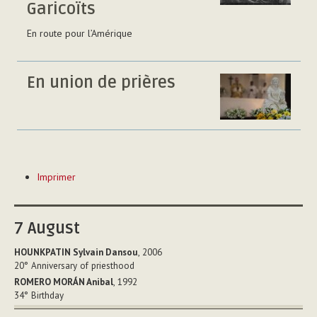
Garicoïts
En route pour l’Amérique
En union de prières
Actions
Imprimer
sur
le
document
7
August
HOUNKPATIN Sylvain Dansou
, 2006
20°
Anniversary of priesthood
ROMERO MORÁN Anibal
, 1992
34°
Birthday