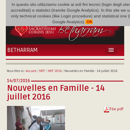
In questo sito utilizziamo cookie ai soli fini tecnici (login degli uten
accreditati) e statistici (tramite Google Analytics). In this site we 
only technical cookies (like Login procedure) and statistical one 
Google Analytics).
OK
BETHARRAM
ACCUEIL
ACTUALITÉS
Vous êtes ici :
Accueil
/
NEF
/
NEF 2016
/
Nouvelles en Famille - 14 juillet 2016
BÉTHARRAM
14/07/2016
FAMILLE
Nouvelles en Famille - 14
MISSION
juillet 2016
NEF
MULTIMÉDIA
File pdf
P. AUGUSTE ETCHÉCOPAR