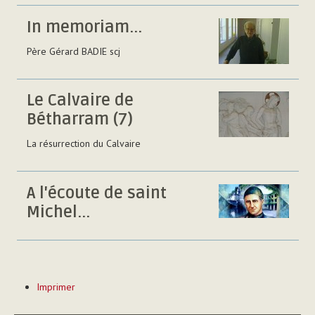
In memoriam...
Père Gérard BADIE scj
Le Calvaire de
Bétharram (7)
La résurrection du Calvaire
A l'écoute de saint
Michel...
Actions
Imprimer
sur
le