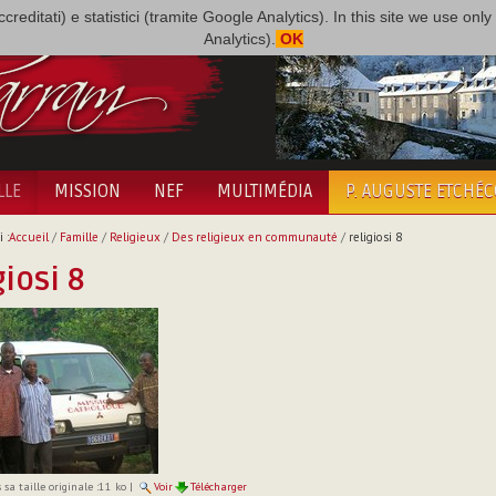
i accreditati) e statistici (tramite Google Analytics). In this site we use 
Analytics).
OK
LLE
MISSION
NEF
MULTIMÉDIA
P. AUGUSTE ETCHÉ
 :
Accueil
/
Famille
/
Religieux
/
Des religieux en communauté
/
religiosi 8
giosi 8
sa taille originale :
11 ko
|
Voir
Télécharger