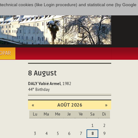
only technical cookies (like Login procedure) and statistical one (by Google
COPAR
8
August
DALY Vabié Armel
, 1982
44°
Birthday
«
AOÛT 2026
»
Lu
Ma
Me
Je
Ve
Sa
Di
Août
1
2
3
4
5
6
7
8
9