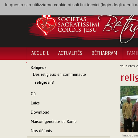
In questo sito utilizziamo cookie ai soli fini tecnici (login degli utent
ACCUEIL
ACTUALITÉS
BÉTHARRAM
FAMI
NAVIGATION
Vous êtes ici
Religieux
Des religieux en communauté
reli
religiosi 8
Où
Laïcs
Download
Maison générale de Rome
Nos défunts
Image dans 