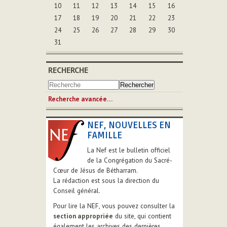
10
11
12
13
14
15
16
17
18
19
20
21
22
23
24
25
26
27
28
29
30
31
RECHERCHE
Recherche avancée…
NEF, NOUVELLES EN
FAMILLE
La Nef est le bulletin officiel
de la Congrégation du Sacré-
Cœur de Jésus de Bétharram.
La rédaction est sous la direction du
Conseil général.
Pour lire la NEF, vous pouvez consulter la
section appropriée
du site, qui contient
également les archives des dernières