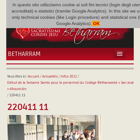
In questo sito utilizziamo cookie ai soli fini tecnici (login degli uten
accreditati) e statistici (tramite Google Analytics). In this site we 
only technical cookies (like Login procedure) and statistical one 
Google Analytics).
OK
BETHARRAM
ACCUEIL
ACTUALITÉS
Vous êtes ici :
Accueil
/
Actualités
/
Infos 2022
/
BÉTHARRAM
Début de la Semaine Sainte pour le personnel du Collège Bétharramite « San José
FAMILLE
» d'Asunción
/
220411 11
MISSION
220411 11
NEF
MULTIMÉDIA
P. AUGUSTE ETCHÉCOPAR