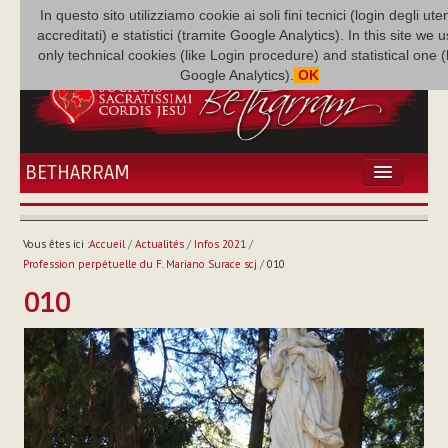
In questo sito utilizziamo cookie ai soli fini tecnici (login degli uten
accreditati) e statistici (tramite Google Analytics). In this site we 
only technical cookies (like Login procedure) and statistical one 
Google Analytics).
OK
BETHARRAM
ACCUEIL
ACTUALITÉS
Vous êtes ici :
Accueil
/
Actualités
/
Infos 2021
/
BÉTHARRAM
Profession perpétuelle du F. Mariano Surace scj
/
010
FAMILLE
010
MISSION
NEF
MULTIMÉDIA
P. AUGUSTE ETCHÉCOPAR