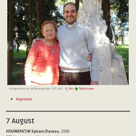
Image dans sa taille originale :
151 ko
|
Voir
Télécharger
Actions
Imprimer
sur
le
document
7
August
HOUNKPATIN Sylvain Dansou
, 2006