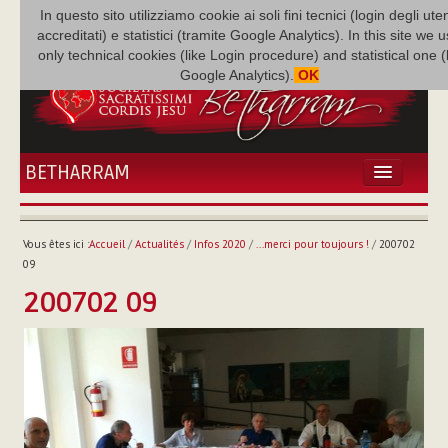
In questo sito utilizziamo cookie ai soli fini tecnici (login degli uten
accreditati) e statistici (tramite Google Analytics). In this site we 
only technical cookies (like Login procedure) and statistical one 
Google Analytics).
OK
BETHARRAM
ACCUEIL
ACTUALITÉS
Vous êtes ici :
Accueil
/
Actualités
/
Infos 2020
/
...merci pour toujours !
/
200702
BÉTHARRAM
09
FAMILLE
200702 09
MISSION
NEF
MULTIMÉDIA
P. AUGUSTE ETCHÉCOPAR