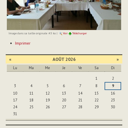
Image dans sa taille originale :
43 ko
|
Voir
Télécharger
Actions
Imprimer
sur
le
document
«
AOÛT 2026
»
Lu
Ma
Me
Je
Ve
Sa
Di
Août
1
2
3
4
5
6
7
8
9
10
11
12
13
14
15
16
17
18
19
20
21
22
23
24
25
26
27
28
29
30
31