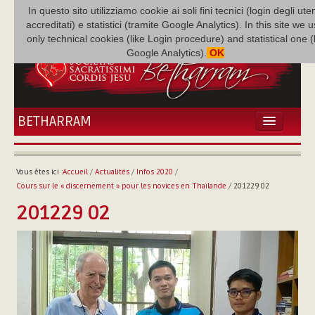
In questo sito utilizziamo cookie ai soli fini tecnici (login degli uten
accreditati) e statistici (tramite Google Analytics). In this site we 
only technical cookies (like Login procedure) and statistical one 
Google Analytics).
OK
BETHARRAM
ACCUEIL
ACTUALITÉS
Vous êtes ici :
Accueil
/
Actualités
/
Infos 2020
/
BÉTHARRAM
Cours sur le « discernement » pour les novices en Thaïlande
/
201229 02
FAMILLE
201229 02
MISSION
NEF
MULTIMÉDIA
P. AUGUSTE ETCHÉCOPAR