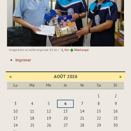
Image dans sa taille originale :
42 ko
|
Voir
Télécharger
Actions
Imprimer
sur
le
document
«
AOÛT 2026
»
Lu
Ma
Me
Je
Ve
Sa
Di
Août
1
2
3
4
5
6
7
8
9
10
11
12
13
14
15
16
17
18
19
20
21
22
23
24
25
26
27
28
29
30