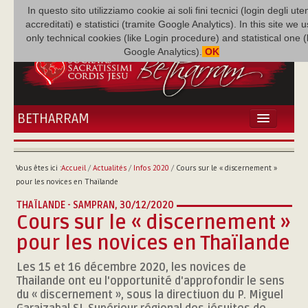
In questo sito utilizziamo cookie ai soli fini tecnici (login degli uten
accreditati) e statistici (tramite Google Analytics). In this site we 
only technical cookies (like Login procedure) and statistical one 
Google Analytics).
OK
BETHARRAM
ACCUEIL
ACTUALITÉS
Vous êtes ici :
Accueil
/
Actualités
/
Infos 2020
/
Cours sur le « discernement »
BÉTHARRAM
pour les novices en Thaïlande
FAMILLE
THAÏLANDE - SAMPRAN,
30/12/2020
MISSION
Cours sur le « discernement »
NEF
pour les novices en Thaïlande
MULTIMÉDIA
Les 15 et 16 décembre 2020, les novices de
P. AUGUSTE ETCHÉCOPAR
Thailande ont eu l'opportunité d'approfondir le sens
du « discernement », sous la directiuon du P. Miguel