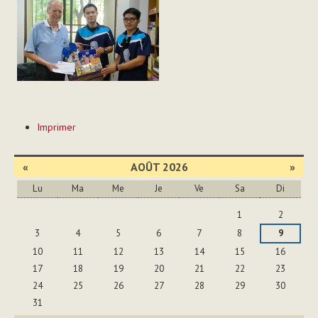
Actions
Imprimer
sur
le
document
«
AOÛT 2026
»
Lu
Ma
Me
Je
Ve
Sa
Di
Août
1
2
3
4
5
6
7
8
9
10
11
12
13
14
15
16
17
18
19
20
21
22
23
24
25
26
27
28
29
30
31