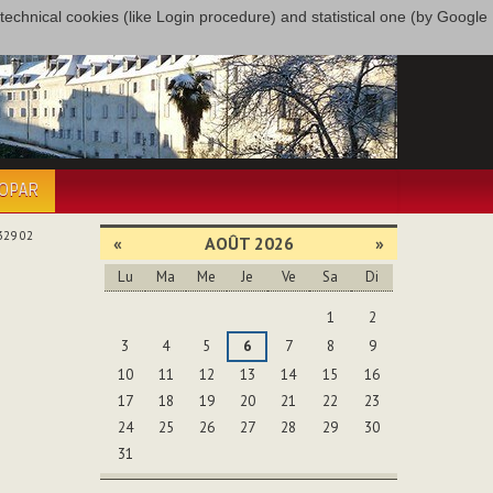
only technical cookies (like Login procedure) and statistical one (by Google
COPAR
329 02
«
AOÛT 2026
»
Lu
Ma
Me
Je
Ve
Sa
Di
Août
1
2
3
4
5
6
7
8
9
10
11
12
13
14
15
16
17
18
19
20
21
22
23
24
25
26
27
28
29
30
31