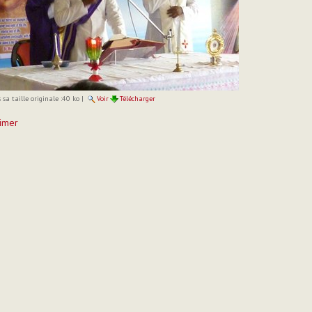
sa taille originale :
40 ko
|
Voir
Télécharger
imer
t