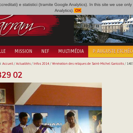
i accreditati) e statistici (tramite Google Analytics). In this site we use 
Analytics).
OK
LLE
MISSION
NEF
MULTIMÉDIA
P. AUGUSTE ETCHÉ
 :
Accueil
/
Actualités
/
Infos 2014
/
Vénération des reliques de Saint-Michel Garicoïts
/
140
329 02