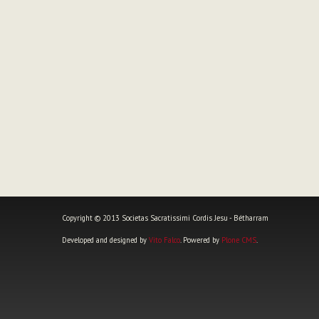
Copyright © 2013 Societas Sacratissimi Cordis Jesu - Bétharram
Developed and designed by
Vito Falco
. Powered by
Plone CMS
.
Outils
personnels