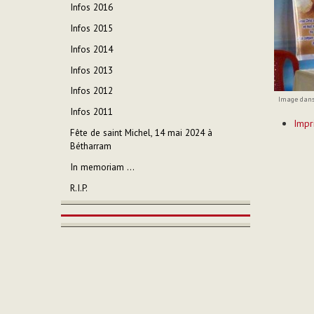
Infos 2016
Infos 2015
Infos 2014
Infos 2013
Infos 2012
Image dans 
Infos 2011
Actions
Impr
sur
Fête de saint Michel, 14 mai 2024 à
le
Bétharram
documen
In memoriam ...
R.I.P.