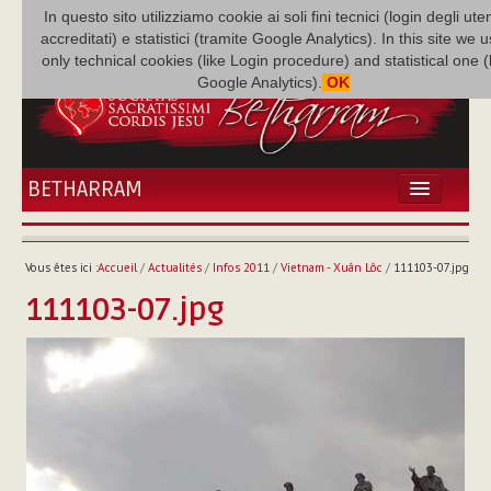
In questo sito utilizziamo cookie ai soli fini tecnici (login degli uten
accreditati) e statistici (tramite Google Analytics). In this site we 
only technical cookies (like Login procedure) and statistical one 
Google Analytics).
OK
BETHARRAM
ACCUEIL
ACTUALITÉS
Vous êtes ici :
Accueil
/
Actualités
/
Infos 2011
/
Vietnam - Xuân Lôc
/
111103-07.jpg
BÉTHARRAM
111103-07.jpg
FAMILLE
MISSION
NEF
MULTIMÉDIA
P. AUGUSTE ETCHÉCOPAR