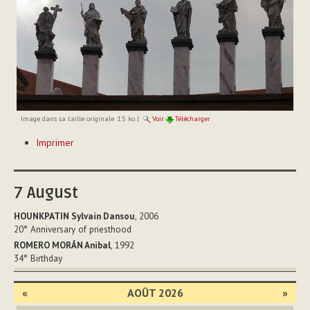
Image dans sa taille originale :
15 ko
|
Voir
Télécharger
Actions
Imprimer
sur
le
document
7
August
HOUNKPATIN Sylvain Dansou
, 2006
20°
Anniversary of priesthood
ROMERO MORÁN Anibal
, 1992
34°
Birthday
«
AOÛT 2026
»