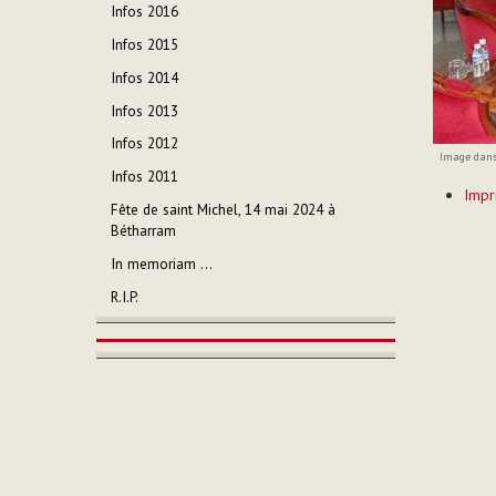
Infos 2016
Infos 2015
Infos 2014
Infos 2013
Infos 2012
Image dans 
Infos 2011
Actions
Impr
sur
Fête de saint Michel, 14 mai 2024 à
le
Bétharram
documen
In memoriam ...
R.I.P.