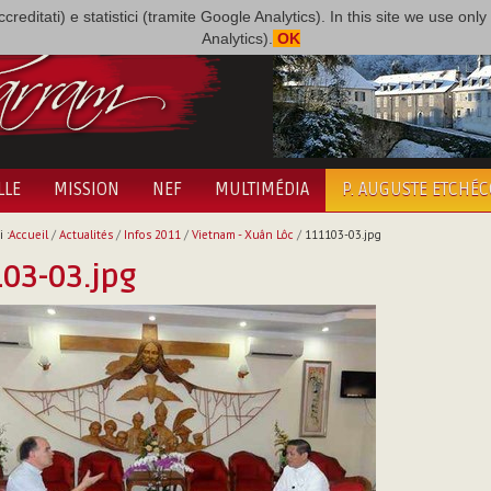
i accreditati) e statistici (tramite Google Analytics). In this site we use 
Analytics).
OK
LLE
MISSION
NEF
MULTIMÉDIA
P. AUGUSTE ETCHÉ
 :
Accueil
/
Actualités
/
Infos 2011
/
Vietnam - Xuân Lôc
/
111103-03.jpg
03-03.jpg