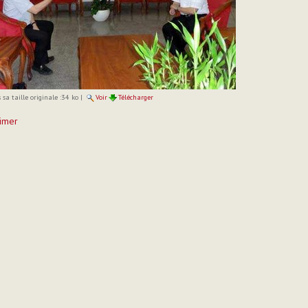
sa taille originale :
34 ko
|
Voir
Télécharger
imer
t