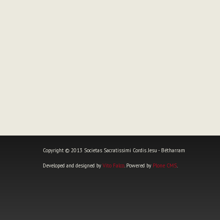
Copyright © 2013 Societas Sacratissimi Cordis Jesu - Bétharram
Developed and designed by
Vito Falco
. Powered by
Plone CMS
.
Outils
personnels